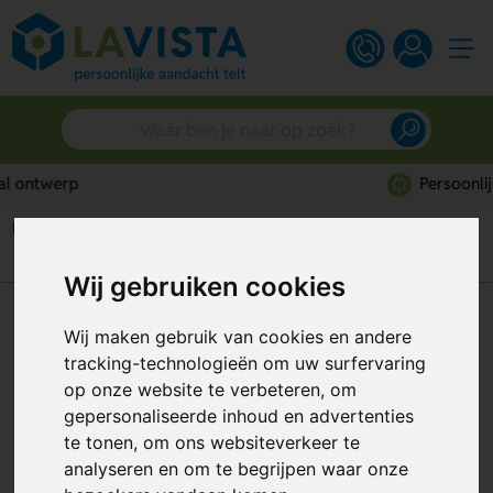
Persoonlijk advies
Home
Auto accessoires
Auto-zonneschermen
Auto-zonnescherm van aluminium bubbelfolie
Wij gebruiken cookies
Auto-zonnescherm van
Wij maken gebruik van cookies en andere
aluminium bubbelfolie
tracking-technologieën om uw surfervaring
op onze website te verbeteren, om
Artikelnummer:
318932
gepersonaliseerde inhoud en advertenties
te tonen, om ons websiteverkeer te
analyseren en om te begrijpen waar onze