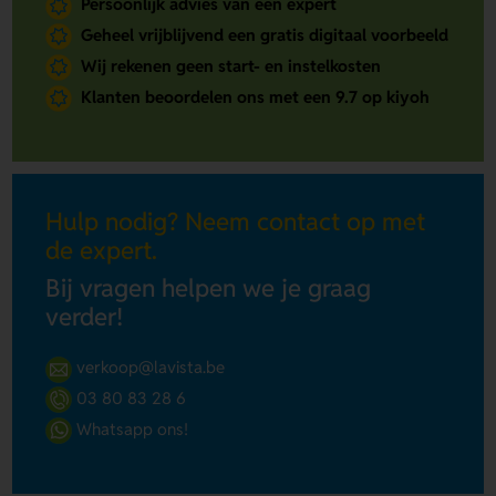
Persoonlijk advies van een expert
Geheel vrijblijvend een gratis digitaal voorbeeld
Wij rekenen geen start- en instelkosten
Klanten beoordelen ons met een 9.7 op kiyoh
Hulp nodig? Neem contact op met
de expert.
Bij vragen helpen we je graag
verder!
verkoop@lavista.be
03 80 83 28 6
Whatsapp ons!