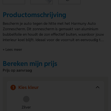
Productomschrijving
Bescherm je auto tegen de hitte met het Harmuny Auto
Zonnescherm. Dit zonnescherm is gemaakt van aluminium
bubbelfolie en houdt de zon effectief buiten, waardoor jouw
interieur koel blijft. Ideaal voor de voorruit en eenvoudig te
bevestigen. Leverbaar in stijlvol zilver, met de mogelijkheid
+ Lees meer
tot een opdruk in 1 kleur aan de voorkant. Laat je logo of
naam opvallen en maak van dit zonnescherm een praktisch
en opvallend relatiegeschenk. Perfect voor bedrijven die hun
Bereken mijn prijs
merk willen promoten met
bedrukte zonneschermen
.
Prijs op aanvraag
Kies kleur
1
Zilver