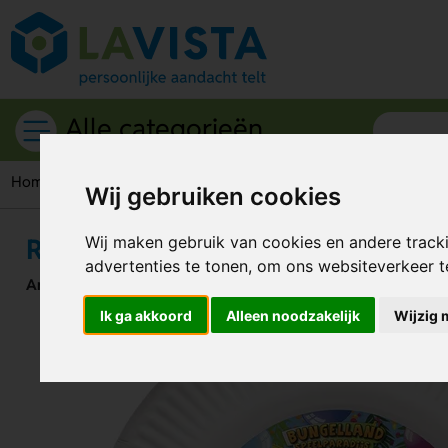
Alle categorieën
Home
Feestartikelen
Kartonnen bordjes
Ronde kartonnen
Wij gebruiken cookies
Ronde kartonnen bordjes (Ø 23 c
Wij maken gebruik van cookies en andere track
advertenties te tonen, om ons websiteverkeer 
Artikelnummer:
60562
Ik ga akkoord
Alleen noodzakelijk
Wijzig 