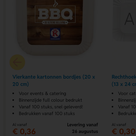
Vierkante kartonnen bordjes (20 x
Rechthoek
20 cm)
(13 x 24 c
Voor events & catering
Voor ca
Binnenzijde full colour bedrukt
Binnenzi
Vanaf 100 stuks, snel geleverd!
Vanaf 10
Bedrukken vanaf 100 stuks
Bedrukk
Levering vanaf
Al vanaf
Al vanaf
€ 0,36
€ 0,30
26 augustus