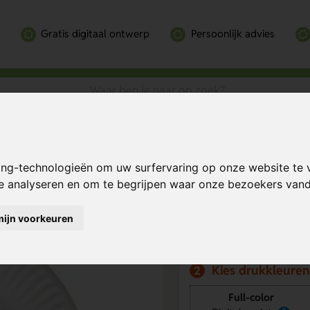
Gratis digitaal ontwerp
Persoonlijk advies
 bordjes (Ø 23 cm)
m)
Bereken mijn prij
ing-technologieën om uw surfervaring op onze website te 
te analyseren en om te begrijpen waar onze bezoekers va
mijn voorkeuren
Kies drukpositie
1
Kies drukkleuren
2
Full-color