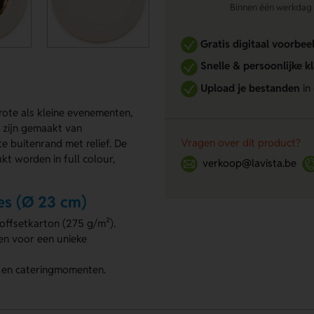
Binnen één werkdag re
Gratis digitaal voorbee
Snelle & persoonlijke k
Upload je bestanden
in
rote als kleine evenementen,
s zijn gemaakt van
Vragen over dit product?
e buitenrand met relief. De
t worden in full colour,
verkoop@lavista.be
es (Ø 23 cm)
offsetkarton (275 g/m²).
ken voor een unieke
n en cateringmomenten.