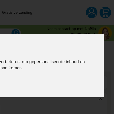
Gratis verzending
Neem contact op met Noëlla
03 80 83 28 6
s
verbeteren, om gepersonaliseerde inhoud en
Al vanaf
€ 0,36
per stuk (excl. BTW)
ndaan komen.
Wijzigen
Op product