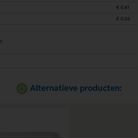
€ 0,41
€ 0,36
.
f.
Alternatieve producten: