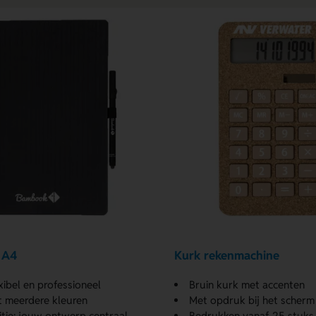
 A4
Kurk rekenmachine
exibel en professioneel
Bruin kurk met accenten
t meerdere kleuren
Met opdruk bij het scherm
tie: jouw ontwerp centraal
Bedrukken vanaf 25 stuks