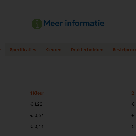
Meer informatie
e
Specificaties
Kleuren
Druktechnieken
Bestelproc
1 Kleur
2 
€ 1,22
€ 
€ 0,67
€ 
€ 0,44
€ 