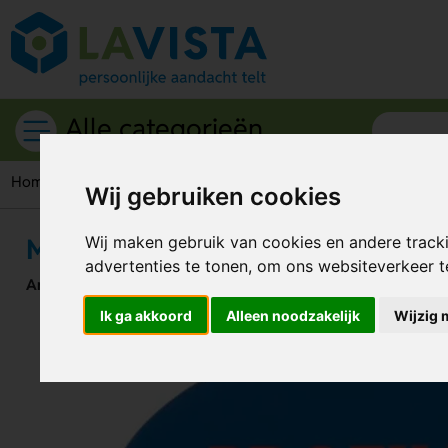
Alle categorieën
Home
Kantoorartikelen
Magneten
Magneet ø 30 mm.
Wij gebruiken cookies
Magneet ø 30 mm.
Wij maken gebruik van cookies en andere track
advertenties te tonen, om ons websiteverkeer 
Artikelnummer:
45077
Ik ga akkoord
Alleen noodzakelijk
Wijzig 