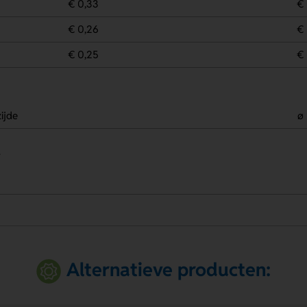
€ 0,33
€ 
€ 0,26
€ 
€ 0,25
€ 
ijde
ø
.
Alternatieve producten: