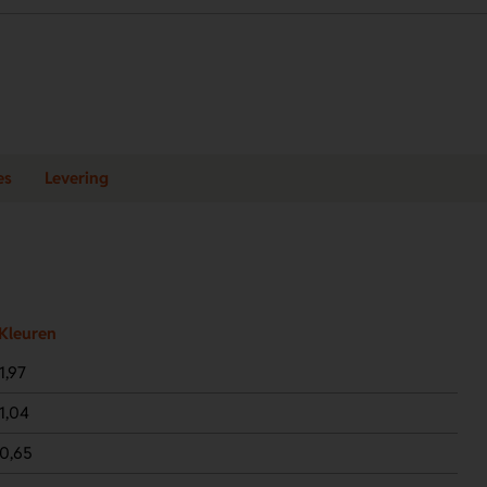
es
Levering
Kleuren
1,97
1,04
0,65