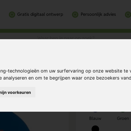
Gratis digitaal ontwerp
Persoonlijk advies
Bereken mijn prij
ing-technologieën om uw surfervaring op onze website te 
te analyseren en om te begrijpen waar onze bezoekers va
mijn voorkeuren
Kies kleur
1
Blauw
Groen