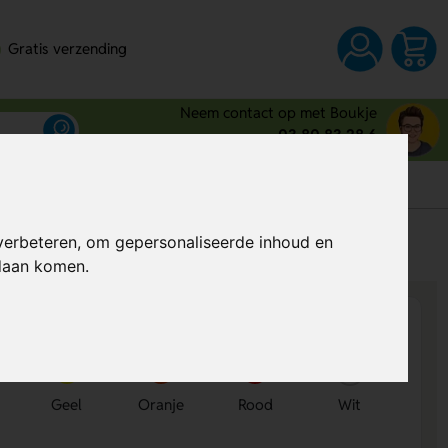
Gratis verzending
Neem contact op met Boukje
03 80 83 28 6
s
verbeteren, om gepersonaliseerde inhoud en
Al vanaf
€ 0,25
per stuk (excl. BTW)
ndaan komen.
Geel
Oranje
Rood
Wit