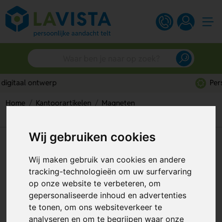
Persoonlijk advies
Home
Kantoorartikelen
Magneten
Steelmag Koelkastmagneet
Wij gebruiken cookies
Steelmag Koelkastmagneet
Wij maken gebruik van cookies en andere
Artikelnummer:
257643
tracking-technologieën om uw surfervaring
op onze website te verbeteren, om
gepersonaliseerde inhoud en advertenties
te tonen, om ons websiteverkeer te
analyseren en om te begrijpen waar onze