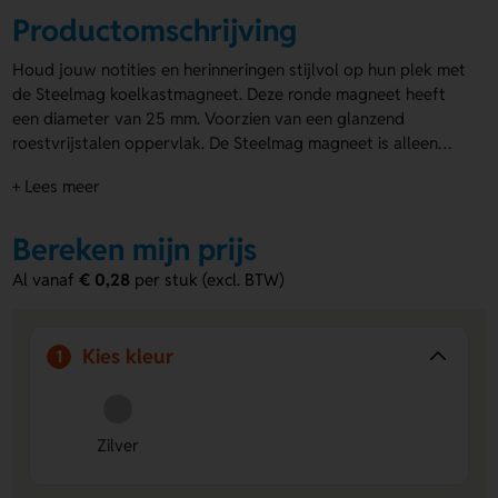
Productomschrijving
Houd jouw notities en herinneringen stijlvol op hun plek met
de Steelmag koelkastmagneet. Deze ronde magneet heeft
een diameter van 25 mm. Voorzien van een glanzend
roestvrijstalen oppervlak. De Steelmag magneet is alleen
verkrijgbaar in het zilver. Je kunt de
magneten bedrukken
of
+ Lees meer
laten graveren (met inkleuring), waarbij jouw logo of
ontwerp op de bovenkant van de magneet goed tot zijn
recht komt. Niet alleen functioneel, maar ook een eyecatcher
Bereken mijn prijs
op elke koelkast of magneetbord.
Al vanaf
€ 0,28
per stuk (excl. BTW)
Kies kleur
1
Zilver