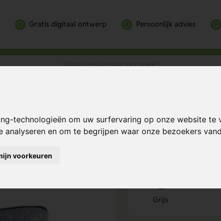
Gratis digitaal ontwerp
Persoonlijk advies
t
Bereken mijn prij
ing-technologieën om uw surfervaring op onze website te 
te analyseren en om te begrijpen waar onze bezoekers va
mijn voorkeuren
Kies kleur
1
Grijs