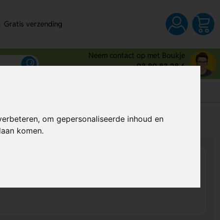
Gratis verzending
Neem contact op met Boukje
03 80 83 28 6
s
verbeteren, om gepersonaliseerde inhoud en
Al vanaf
€ 1,49
per stuk (excl. BTW)
ndaan komen.