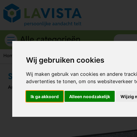
Alle categorieën
Home
Tassen
Smartbag Accessoire-Tasje van Vilt
Wij gebruiken cookies
Smartbag Accessoire-Tasje van Vil
Wij maken gebruik van cookies en andere track
advertenties te tonen, om ons websiteverkeer 
Artikelnummer:
293798
Ik ga akkoord
Alleen noodzakelijk
Wijzig 