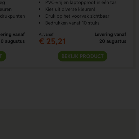
weg
PVC-vrij en laptopproof in één tas
leuren
Kies uit diverse kleuren!
 drukpunten
Druk op het voorvak zichtbaar
Bedrukken vanaf 10 stuks
ering vanaf
Levering vanaf
Al vanaf
€ 25,21
20 augustus
20 augustus
T
BEKIJK PRODUCT