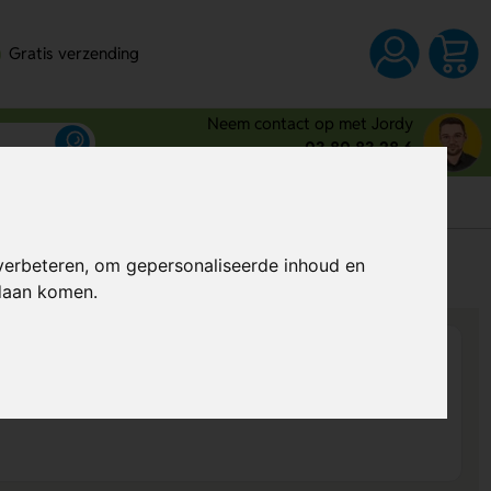
Gratis verzending
Neem contact op met Jordy
03 80 83 28 6
s
verbeteren, om gepersonaliseerde inhoud en
Al vanaf
€ 6,57
per stuk (excl. BTW)
ndaan komen.