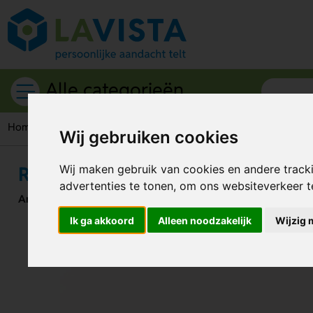
Alle categorieën
Home
Broodtrommels
Retro lunchbox met buckle-sluiting
Wij gebruiken cookies
Retro lunchbox met buckle-sluiti
Wij maken gebruik van cookies en andere track
advertenties te tonen, om ons websiteverkeer 
Artikelnummer:
274914
Ik ga akkoord
Alleen noodzakelijk
Wijzig 