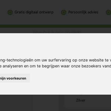
Gratis digitaal ontwerp
Persoonlijk advies
 750 ml
ng 750 ml
Bereken mijn prij
ing-technologieën om uw surfervaring op onze website te 
te analyseren en om te begrijpen waar onze bezoekers va
mijn voorkeuren
Kies kleur
1
Zilver