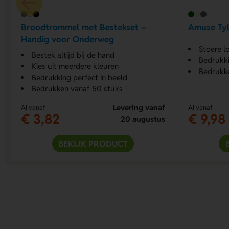
Broodtrommel met Bestekset –
Amuse Tyl
Handig voor Onderweg
Stoere l
Bestek altijd bij de hand
Bedrukki
Kies uit meerdere kleuren
Bedrukke
Bedrukking perfect in beeld
Bedrukken vanaf 50 stuks
Levering vanaf
Al vanaf
Al vanaf
€ 3,82
€ 9,98
20 augustus
BEKIJK PRODUCT