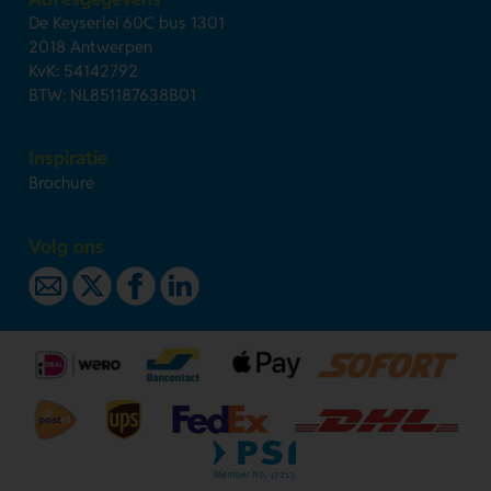
De Keyserlei 60C bus 1301
2018 Antwerpen
KvK: 54142792
BTW: NL851187638B01
Inspiratie
Brochure
Volg ons