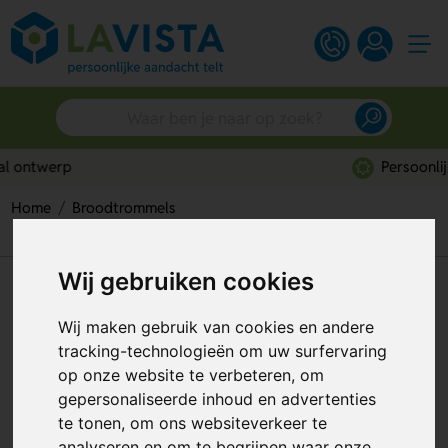
Persoonlijk advies
Home
Broodtrommels
Glazen Lunchbox Met Bestek (500Ml)
Wij gebruiken cookies
Glazen Lunchbox Met Bestek
(500Ml)
Wij maken gebruik van cookies en andere
tracking-technologieën om uw surfervaring
Artikelnummer:
277903
op onze website te verbeteren, om
gepersonaliseerde inhoud en advertenties
te tonen, om ons websiteverkeer te
analyseren en om te begrijpen waar onze