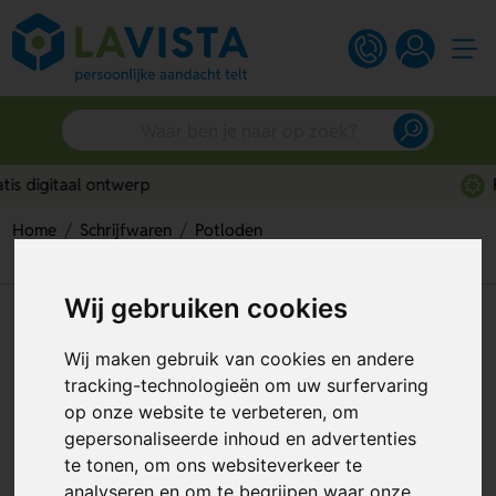
Persoonlijk advies
Home
Schrijfwaren
Potloden
Ongeslepen Potlood Met Gum
Wij gebruiken cookies
Ongeslepen Potlood Met Gum
Wij maken gebruik van cookies en andere
Artikelnummer:
58271
tracking-technologieën om uw surfervaring
op onze website te verbeteren, om
gepersonaliseerde inhoud en advertenties
te tonen, om ons websiteverkeer te
analyseren en om te begrijpen waar onze