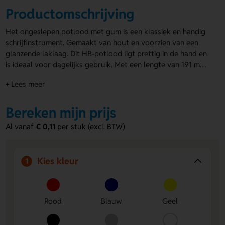
Productomschrijving
Het ongeslepen potlood met gum is een klassiek en handig
schrijfinstrument. Gemaakt van hout en voorzien van een
glanzende laklaag. Dit HB-potlood ligt prettig in de hand en
is ideaal voor dagelijks gebruik. Met een lengte van 191 mm
en een diameter van 8 mm is het compact en praktisch.
+ Lees meer
Verkrijgbaar in de kleuren zilver, wit, geel, blauw, rood en
zwart. Perfect te bedrukken met jouw logo of tekst. Een
geweldige give-away voor beurzen, open dagen of als
Bereken mijn prijs
relatiegeschenk. Bestel het ongeslepen
bedrukte potlood
Al vanaf
€ 0,11
per stuk (excl. BTW)
met gum en laat je merk opvallen!
Kies kleur
1
Rood
Blauw
Geel