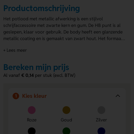
Productomschrijving
Het potlood met metallic afwerking is een stijlvol
schrijfaccessoire met zwarte kern en gum. De HB punt is al
geslepen, klaar voor gebruik. De body heeft een glanzende
metallic coating en is gemaakt van zwart hout. Het formaat
is ø7×190 mm. Je kunt kiezen uit zes moderne kleuren: groen,
+ Lees meer
blauw, zilver, zwart, goud en rosé. Je kunt deze
potloden
laten bedrukken
of graveren op de zijkant. Perfect voor
giveaways, events of als strak relatiegeschenk. Val op met
Bereken mijn prijs
een praktisch en elegant promotiemiddel!
Al vanaf
€ 0,14
per stuk (excl. BTW)
Kies kleur
1
Roze
Goud
Zilver