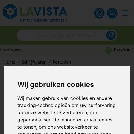
Persoonlijk advies
Home
Schrijfwaren
Potloden
Potlood Met Metallic Afwerking
Wij gebruiken cookies
Potlood Met Metallic Afwerking
Wij maken gebruik van cookies en andere
Artikelnummer:
318616
tracking-technologieën om uw surfervaring
op onze website te verbeteren, om
gepersonaliseerde inhoud en advertenties
te tonen, om ons websiteverkeer te