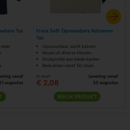
uwbare Tas
Fresa Soft Opvouwbare Katoenen
Tas
 mee!
Opvouwbaar, zacht katoen
n
Keuze uit diverse kleuren
Drukpositie aan beide kanten
s
Bedrukken vanaf 50 stuks
ering vanaf
Levering vanaf
Al vanaf
€ 2,08
21 augustus
20 augustus
T
BEKIJK PRODUCT