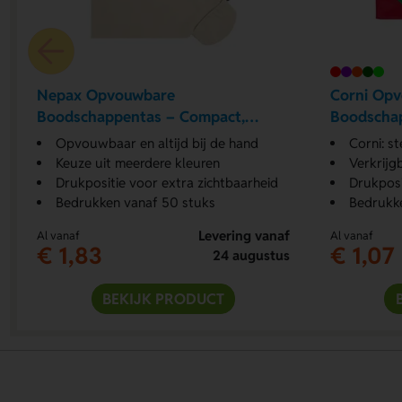
Nepax Opvouwbare
Corni Op
Boodschappentas – Compact,
Boodscha
handig en herbruikbaar
Opvouwbaar en altijd bij de hand
Corni: s
Keuze uit meerdere kleuren
Verkrijg
Drukpositie voor extra zichtbaarheid
Drukpos
Bedrukken vanaf 50 stuks
Bedrukk
Levering vanaf
Al vanaf
Al vanaf
€ 1,83
€ 1,07
24 augustus
BEKIJK PRODUCT