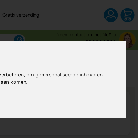
Gratis verzending
Neem contact op met Noëlla
03 80 83 28 6
s
verbeteren, om gepersonaliseerde inhoud en
Al vanaf
€ 22,54
per stuk (excl. BTW)
ndaan komen.