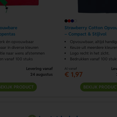
vouwbare
Strawberry Cotton Opvo
ppentas
– Compact & Stijlvol
terk én opvouwbaar
Opvouwbaar, altijd handig
baar in diverse kleuren
Keuze uit meerdere kleure
itie naar wens afstemmen
Logo recht in het zicht.
en vanaf 100 stuks
Bedrukken vanaf 100 stuk
Levering vanaf
Lev
Al vanaf
€ 1,97
24 augustus
BEKIJK PRODUCT
BEKIJK PRODUC