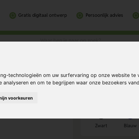
Gratis digitaal ontwerp
Persoonlijk advies
Accessories Foldable Duffle
ldable Duffle
Bereken mijn prij
ing-technologieën om uw surfervaring op onze website te 
te analyseren en om te begrijpen waar onze bezoekers va
mijn voorkeuren
Kies kleur
1
Zwart
Blauw