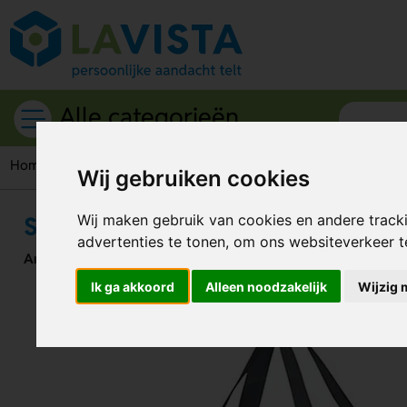
Alle categorieën
Home
Draagtassen
Opvouwbare tas
Samsonite Packing 
Wij gebruiken cookies
Samsonite Packing Accessories Fo
Wij maken gebruik van cookies en andere track
advertenties te tonen, om ons websiteverkeer 
Artikelnummer:
258676
Ik ga akkoord
Alleen noodzakelijk
Wijzig 