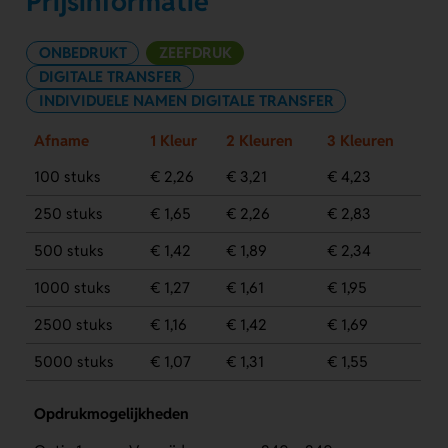
Prijsinformatie
ONBEDRUKT
ZEEFDRUK
DIGITALE TRANSFER
INDIVIDUELE NAMEN DIGITALE TRANSFER
Afname
1 Kleur
2 Kleuren
3 Kleuren
100 stuks
€ 2,26
€ 3,21
€ 4,23
250 stuks
€ 1,65
€ 2,26
€ 2,83
500 stuks
€ 1,42
€ 1,89
€ 2,34
1000 stuks
€ 1,27
€ 1,61
€ 1,95
2500 stuks
€ 1,16
€ 1,42
€ 1,69
5000 stuks
€ 1,07
€ 1,31
€ 1,55
Opdrukmogelijkheden