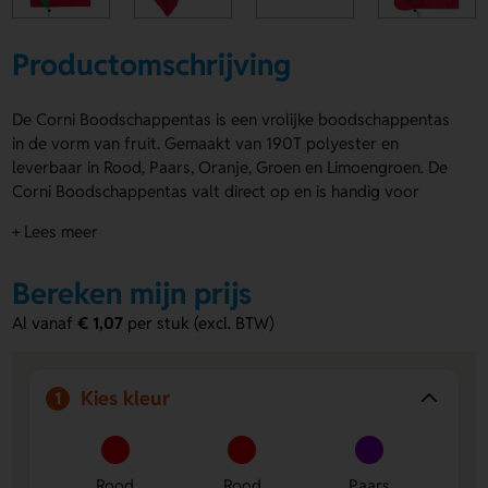
Productomschrijving
De Corni Boodschappentas is een vrolijke boodschappentas
in de vorm van fruit. Gemaakt van 190T polyester en
leverbaar in Rood, Paars, Oranje, Groen en Limoengroen. De
Corni Boodschappentas valt direct op en is handig voor
dagelijks gebruik. Laat de Voorzijde of Achterzijde
+ Lees meer
bedrukken met een logo, naam of eigen ontwerp. Zo maak je
er snel iets leuks en persoonlijks van. Bestel of vraag een
Bereken mijn prijs
prijs op.
Al vanaf
€ 1,07
per stuk (excl. BTW)
Voordelen van de Corni
Boodschappentas
Opvallend fruitdesign
- zorgt voor een speelse en
Kies kleur
1
leuke uitstraling.
Bedrukking op Voorzijde en Achterzijde
- ideaal voor
een logo, naam of eigen ontwerp.
Rood
Rood
Paars
Licht en praktisch
- gemaakt van 190T polyester en