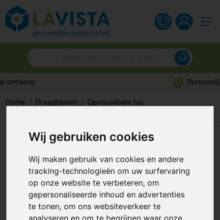
Persoonlijk advies
Home
Draagtassen
Opvouwbare tas
Rpet Opvouwbare Shopper Tas
Wij gebruiken cookies
Rpet Opvouwbare Shopper Tas
Wij maken gebruik van cookies en andere
Artikelnummer:
192799
tracking-technologieën om uw surfervaring
op onze website te verbeteren, om
gepersonaliseerde inhoud en advertenties
te tonen, om ons websiteverkeer te
analyseren en om te begrijpen waar onze