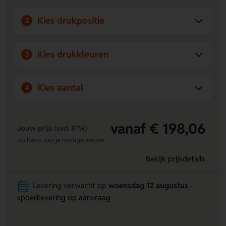
Ruimte voor jouw ontwerp
- Laat een logo, naam of
eigen ontwerp drukken op 1st side of 2nd side.
Kies drukpositie
2
Kies drukkleuren
3
Kies aantal
4
vanaf € 198,06
Jouw prijs
(excl. BTW)
op basis van je huidige keuzes
Bekijk prijsdetails
Levering verwacht op
woensdag 12 augustus
-
spoedlevering op aanvraag