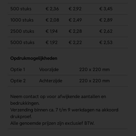
500 stuks
€ 2,36
€ 2,92
€ 3,45
1000 stuks
€ 2,08
€ 2,49
€ 2,89
2500 stuks
€ 1,94
€ 2,28
€ 2,62
5000 stuks
€ 1,92
€ 2,22
€ 2,53
Opdrukmogelijkheden
Optie 1
Voorzijde
220 x 220 mm
Optie 2
Achterzijde
220 x 220 mm
Neem contact op voor afwijkende aantallen en
bedrukkingen.
Verzending binnen ca. 7 t/m 9 werkdagen na akkoord
drukproef.
Alle genoemde prijzen zijn exclusief BTW.