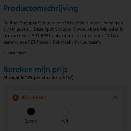
Productomschrijving
De Rpet Shopper Opvouwbare Winkeltas is royaal, handig en
slim in gebruik. Deze Rpet Shopper Opvouwbare Winkeltas is
gemaakt van 190T RPET polyester en bestaat voor 100% uit
gerecyclede PET-flessen. Dat maakt ’m duurzaam,
milieuvriendelijk en ecologisch verantwoord. Je vouwt de
+ Lees meer
tas snel op in de pouch aan de binnenzijde. Daarna neem je
’m makkelijk mee. Verkrijgbaar in Zwart en Wit. Met
Bereken mijn prijs
drukposities 1st side en 2nd side zet je eenvoudig een logo,
naam of eigen ontwerp erop. Inhoud: 10 liter. Bestel of vraag
Al vanaf
€ 1,92
per stuk (excl. BTW)
een prijs op.
Voordelen van de Rpet Shopper
Kies kleur
1
Opvouwbare Winkeltas
Duurzaam materiaal
- Gemaakt van 100% gerecyclede
PET-flessen en dus een slimme, milieuvriendelijke keuze.
Zwart
Wit
Makkelijk mee te nemen
- Vouw de tas snel op in de
pouch en neem hem compact overal mee naartoe.