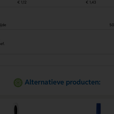
€ 1,12
€ 1,43
ijde
5
.
ef.
Alternatieve producten: