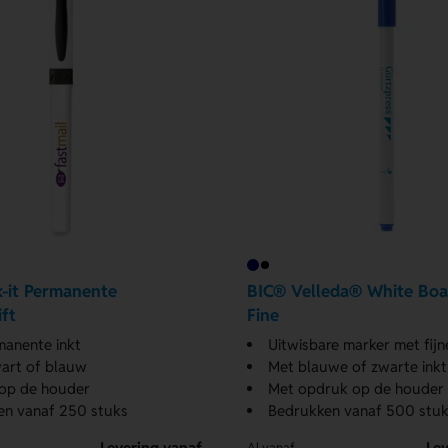
-it Permanente
BIC® Velleda® White Boa
ft
Fine
anente inkt
Uitwisbare marker met fijn
wart of blauw
Met blauwe of zwarte inkt
op de houder
Met opdruk op de houder
en vanaf 250 stuks
Bedrukken vanaf 500 stuk
Levering vanaf
Lev
Al vanaf