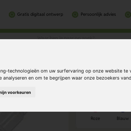
Gratis digitaal ontwerp
Persoonlijk advies
ansparant
Bereken mijn prij
ing-technologieën om uw surfervaring op onze website te 
te analyseren en om te begrijpen waar onze bezoekers va
mijn voorkeuren
Kies kleur
1
Roze
Blauw