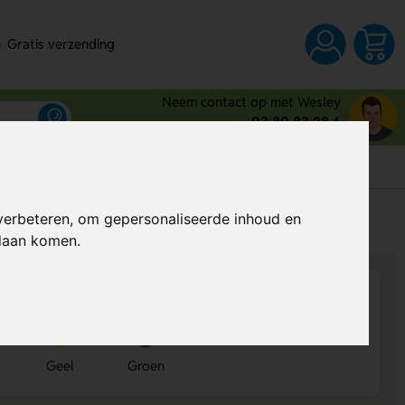
Gratis verzending
Neem contact op met Wesley
03 80 83 28 6
s
verbeteren, om gepersonaliseerde inhoud en
Al vanaf
€ 0,78
per stuk (excl. BTW)
ndaan komen.
Geel
Groen