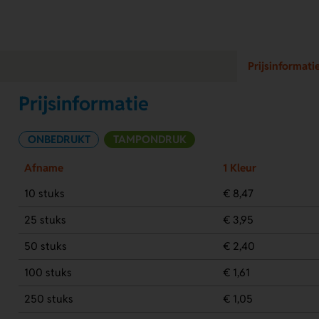
Prijsinformati
Prijsinformatie
ONBEDRUKT
TAMPONDRUK
Afname
1 Kleur
10 stuks
€ 8,47
25 stuks
€ 3,95
50 stuks
€ 2,40
100 stuks
€ 1,61
250 stuks
€ 1,05