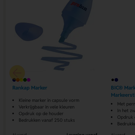
Rankap Marker
BIC® Mark
Markeersti
Kleine marker in capsule vorm
Met perm
Verkrijgbaar in vele kleuren
In het z
Opdruk op de houder
Opdruk 
Bedrukken vanaf 250 stuks
Bedrukk
Levering vanaf
Al vanaf
Al vanaf