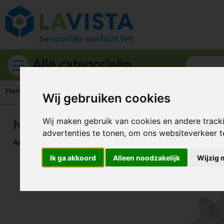
Alle categorieën
Home
Schrijfwaren
Markeerstiften
Markeerstift spuit tr
Wij gebruiken cookies
Markeerstift spuit transparant
Wij maken gebruik van cookies en andere track
advertenties te tonen, om ons websiteverkeer 
Artikelnummer:
91793
Ik ga akkoord
Alleen noodzakelijk
Wijzig 