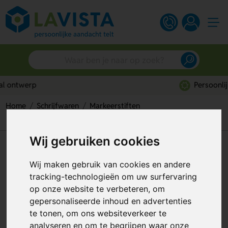
Persoonlijk advies
Home
Schrijfwaren
Markeerstiften
BIC® Velleda® White Board Marker Grip
Wij gebruiken cookies
BIC® Velleda® White Board
Marker Grip
Wij maken gebruik van cookies en andere
tracking-technologieën om uw surfervaring
Artikelnummer:
139035
op onze website te verbeteren, om
gepersonaliseerde inhoud en advertenties
te tonen, om ons websiteverkeer te
analyseren en om te begrijpen waar onze