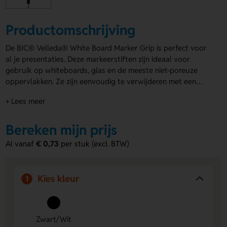
Productomschrijving
De BIC® Velleda® White Board Marker Grip is perfect voor
al je presentaties. Deze markeerstiften zijn ideaal voor
gebruik op whiteboards, glas en de meeste niet-poreuze
oppervlakken. Ze zijn eenvoudig te verwijderen met een
droge doek of tissue. Met een grote opdruk op de houder
+ Lees meer
valt jouw boodschap extra op. Maak indruk met onze
bedrukte markeerstiften
!
Bereken mijn prijs
Al vanaf
€ 0,73
per stuk (excl. BTW)
Kies kleur
1
Zwart/Wit