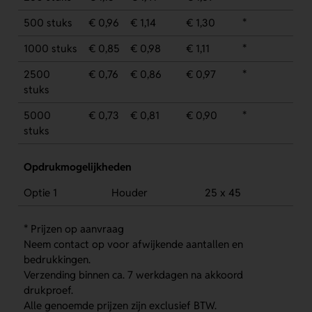
500 stuks
€ 0,96
€ 1,14
€ 1,30
*
1000 stuks
€ 0,85
€ 0,98
€ 1,11
*
2500
€ 0,76
€ 0,86
€ 0,97
*
stuks
5000
€ 0,73
€ 0,81
€ 0,90
*
stuks
Opdrukmogelijkheden
Optie 1
Houder
25 x 45
* Prijzen op aanvraag
Neem contact op voor afwijkende aantallen en
bedrukkingen.
Verzending binnen ca. 7 werkdagen na akkoord
drukproef.
Alle genoemde prijzen zijn exclusief BTW.