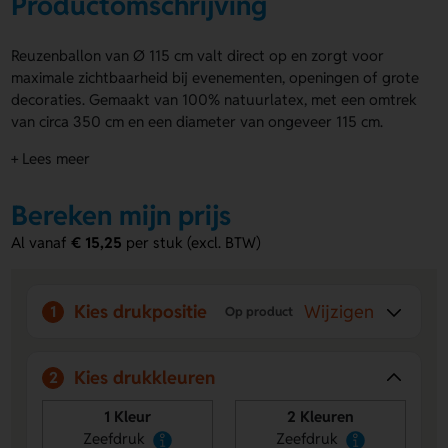
Productomschrijving
Reuzenballon van Ø 115 cm valt direct op en zorgt voor
maximale zichtbaarheid bij evenementen, openingen of grote
decoraties. Gemaakt van 100% natuurlatex, met een omtrek
van circa 350 cm en een diameter van ongeveer 115 cm.
Verkrijgbaar in ruim 10 kleuren of een mix van kleuren. De
+ Lees meer
reuzenballon Ø 115 cm kan bedrukt worden op 1 of 2 zijdes
in 1 drukkleur. Gebruik deze ballon om jouw boodschap
Bereken mijn prijs
groots te communiceren. Bestel snel of vraag een offerte
aan voor jouw actie.
Al vanaf
€ 15,25
per stuk (excl. BTW)
Voordelen van de Reuzenballon Ø 115
cm
Kies drukpositie
Wijzigen
1
Op product
Maximale zichtbaarheid
– Groot formaat trekt de
aandacht bij elke gelegenheid.
Bedrukking mogelijk
– Plaats je logo of ontwerp op 1
Kies drukkleuren
2
of 2 zijdes.
Ruime kleurkeuze
– Kies uit meer dan 10 kleuren of
1 Kleur
2 Kleuren
combineer voor effect.
Zeefdruk
Zeefdruk