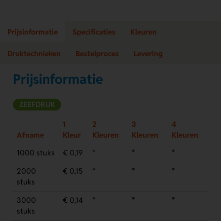
Prijsinformatie
Specificaties
Kleuren
Druktechnieken
Bestelproces
Levering
Prijsinformatie
ZEEFDRUK
1
2
3
4
Afname
Kleur
Kleuren
Kleuren
Kleuren
1000 stuks
€ 0,19
*
*
*
2000
€ 0,15
*
*
*
stuks
3000
€ 0,14
*
*
*
stuks