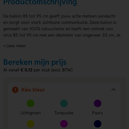
Productomschrijving
De ballon 85 tot 95 cm geeft jouw actie meteen aandacht
en zorgt voor sterk zichtbare communicatie. Deze ballon is
gemaakt van 100% natuurlatex en heeft een omtrek van
circa 85 tot 95 cm met een diameter van ongeveer 33 cm. Je
kiest uit tientallen kleuren in pastel, kristal of metallic. De
+ Lees meer
ballon 85 tot 95 cm laat je bedrukken op 1 of 2 zijdes in
maximaal 4 drukkleuren met zeer hoge kwaliteit. Bestel
Bereken mijn prijs
direct of vraag een offerte aan.
Al vanaf
€ 0,12
per stuk (excl. BTW)
Voordelen van de ballon 85 tot 95 cm
Grote zichtbaarheid
– Het royale formaat valt op bij
elke actie of opening.
Kies kleur
1
Briljante bedrukking
– Kwaliteitsdruk met volledige
inktdekking tot 4 kleuren.
Veel kleurkeuze
– Kies uit diverse kleurgroepen of ga
voor een mix.
Lichtgroen
Turquoise
Paars
Onze standaard bedrukking Qualityprint is samen met de