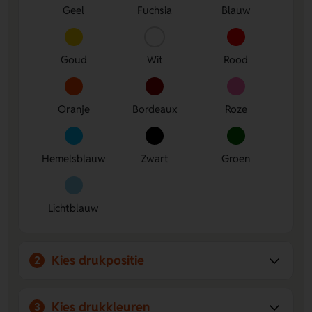
High Quality Precision Print, de allerbeste drukkwaliteit voor
Geel
Fuchsia
Blauw
bedrukte ballonnen wereldwijd, omdat deze een volledige
inktdekking garandeert voor zowel 1-drukkleur als
meerkleurendruk.
Goud
Wit
Rood
Oranje
Bordeaux
Roze
Hemelsblauw
Zwart
Groen
Lichtblauw
Kies drukpositie
2
Kies drukkleuren
3