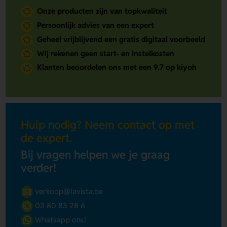
Onze producten zijn van topkwaliteit
Persoonlijk advies van een expert
Geheel vrijblijvend een gratis digitaal voorbeeld
Wij rekenen geen start- en instelkosten
Klanten beoordelen ons met een 9.7 op kiyoh
Hulp nodig? Neem contact op met
de expert.
Bij vragen helpen we je graag
verder!
verkoop@lavista.be
03 80 83 28 6
Whatsapp ons!