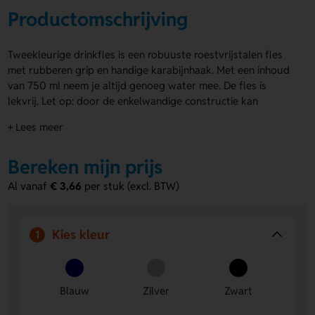
Productomschrijving
Tweekleurige drinkfles is een robuuste roestvrijstalen fles
met rubberen grip en handige karabijnhaak. Met een inhoud
van 750 ml neem je altijd genoeg water mee. De fles is
lekvrij. Let op: door de enkelwandige constructie kan
warmteoverdracht plaatsvinden bij hete dranken. Kies uit
+ Lees meer
diverse kleuren. Je kunt de tweekleurige drinkfles laten
bedrukken of graveren met jouw naam, logo of eigen
Bereken mijn prijs
ontwerp, ook rondom en/of in full colour. Bestel snel of
vraag een offerte op.
Al vanaf
€ 3,66
per stuk (excl. BTW)
Voordelen van de Tweekleurige
drinkfles
Kies kleur
1
Bedrukbaar en gravure:
Personaliseer met naam, logo
of ontwerp rondom of in full colour.
Ruime inhoud:
750 ml water voor onderweg of tijdens
Blauw
Zilver
Zwart
activiteiten.
Handige karabijnhaak:
Eenvoudig te bevestigen aan tas