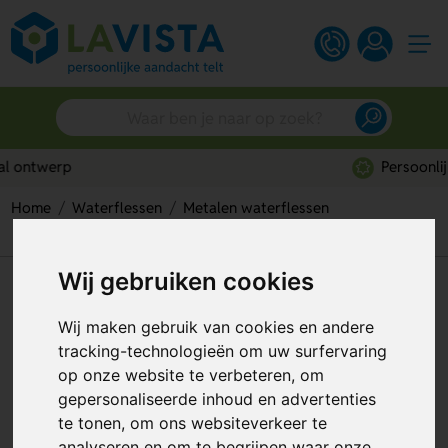
Persoonlijk advies
Home
Waterflessen
Metalen waterflessen
RVS drinkfles met draagriem
Wij gebruiken cookies
RVS drinkfles met draagriem
Wij maken gebruik van cookies en andere
Artikelnummer:
278004
tracking-technologieën om uw surfervaring
op onze website te verbeteren, om
gepersonaliseerde inhoud en advertenties
te tonen, om ons websiteverkeer te
analyseren en om te begrijpen waar onze