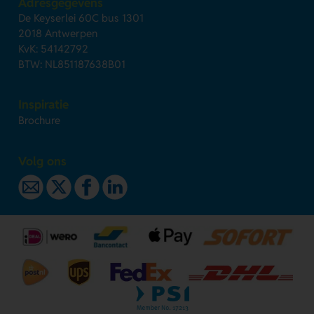
Adresgegevens
De Keyserlei 60C bus 1301
2018 Antwerpen
KvK: 54142792
BTW: NL851187638B01
Inspiratie
Brochure
Volg ons