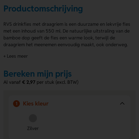
Productomschrijving
RVS drinkfles met draagriem is een duurzame en lekvrije fles
met een inhoud van 550 ml. De natuurlijke uitstraling van de
bamboe dop geeft de fles een warme look, terwijl de
draagriem het meenemen eenvoudig maakt, ook onderweg.
De fles is zilver en de dop in bruine bamboe kleur. De RVS
+ Lees meer
drinkfles met draagriem kan bedrukt of gegraveerd worden
met jouw naam, logo of eigen ontwerp, ook rondom, in full
Bereken mijn prijs
colour of zelfs individueel per stuk. Bestel snel of vraag een
offerte op.
Al vanaf
€ 2,97
per stuk (excl. BTW)
Voordelen van de RVS drinkfles met
draagriem
Kies kleur
1
Bedrukbaar en gravure:
Voeg jouw naam, logo of
ontwerp toe rondom of in full colour.
Handige draagriem:
Maakt de fles makkelijk mee te
Zilver
nemen en zorgt voor een speels effect.
Natuurlijke uitstraling:
Bamboe dop geeft een warme