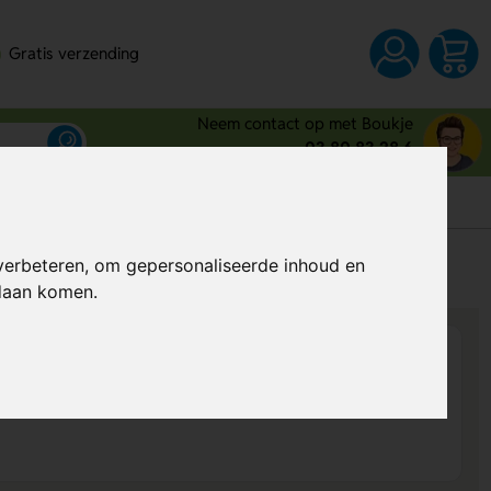
Gratis verzending
Neem contact op met Boukje
03 80 83 28 6
s
verbeteren, om gepersonaliseerde inhoud en
Al vanaf
€ 3,00
per stuk (excl. BTW)
ndaan komen.