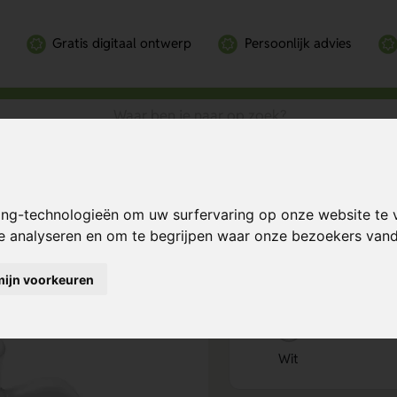
Gratis digitaal ontwerp
Persoonlijk advies
Bereken mijn prij
ing-technologieën om uw surfervaring op onze website te 
te analyseren en om te begrijpen waar onze bezoekers va
mijn voorkeuren
Kies kleur
1
Wit