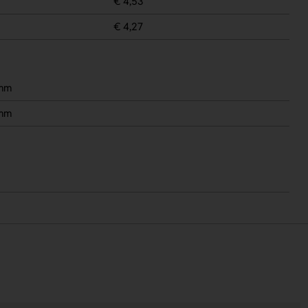
€ 4,53
€ 4,27
 mm
 mm