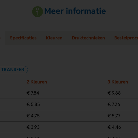
Meer informatie
e
Specificaties
Kleuren
Druktechnieken
Bestelproc
 TRANSFER
2 Kleuren
3 Kleuren
€ 7,84
€ 9,88
€ 5,85
€ 7,26
€ 4,75
€ 5,77
€ 3,93
€ 4,46