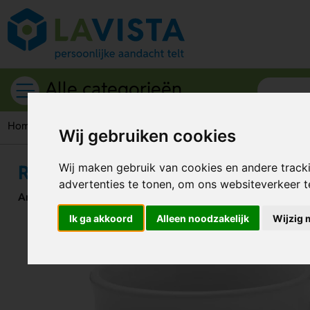
Alle categorieën
Home
Drinkwaren
Mokken
Royal Mok
Wij gebruiken cookies
Royal Mok
Wij maken gebruik van cookies en andere track
advertenties te tonen, om ons websiteverkeer 
Artikelnummer:
44270
Ik ga akkoord
Alleen noodzakelijk
Wijzig 