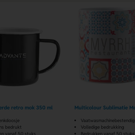
erde retro mok 350 ml
Multicolour Sublimatie M
enkdoosje
Vaatwasmachinebestendig
ns bedrukt
Volledige bedrukking
en vanaf 50 stuks
Bedrukken vanaf 50 stuks