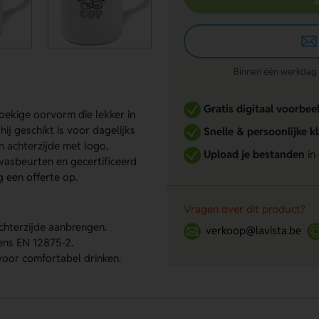
Binnen één werkdag re
Gratis digitaal voorbee
oekige oorvorm die lekker in
ij geschikt is voor dagelijks
Snelle & persoonlijke k
n achterzijde met logo,
Upload je bestanden
in
wasbeurten en gecertificeerd
g een offerte op.
Vragen over dit product?
chterzijde aanbrengen.
verkoop@lavista.be
ens EN 12875-2.
 voor comfortabel drinken.