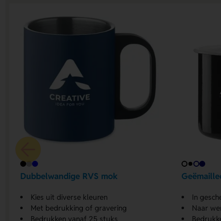
Dubbelwandige RVS mok
Geëmaille
Kies uit diverse kleuren
In gesch
Met bedrukking of gravering
Naar we
Bedrukken vanaf 25 stuks
Bedrukk