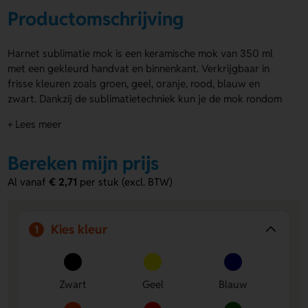
Productomschrijving
Harnet sublimatie mok is een keramische mok van 350 ml
met een gekleurd handvat en binnenkant. Verkrijgbaar in
frisse kleuren zoals groen, geel, oranje, rood, blauw en
zwart. Dankzij de sublimatietechniek kun je de mok rondom
in full colour bedrukken, bijvoorbeeld met foto's of logo’s.
+ Lees meer
Ook individuele personalisatie is mogelijk, zoals mokken met
de naam van jouw relaties. De opdruk blijft tot minimaal 250
Bereken mijn prijs
wasbeurten mooi. De mok kan eventueel in een
gepersonaliseerde geschenkdoos geleverd worden. Bestel
Al vanaf
€ 2,71
per stuk (excl. BTW)
direct of vraag een offerte aan.
Voordelen van de Harnet sublimatie
Kies kleur
1
mok
Volledige sublimatiebedrukking:
Rondom bedrukt voor
levendige kleuren en haarscherpe details.
Zwart
Geel
Blauw
Verschillende kleuren:
Kies uit zes frisse kleuren voor
handvat en binnenkant.