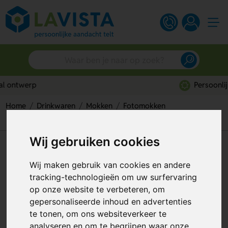
Persoonlijk advies
Home
Drinkwaren
Mokken
Fotomokken
Harnet Sublimatie Mok 350 ml
Wij gebruiken cookies
Harnet Sublimatie Mok 350 ml
Wij maken gebruik van cookies en andere
Artikelnummer:
130996
tracking-technologieën om uw surfervaring
op onze website te verbeteren, om
Individuele personalisatie
gepersonaliseerde inhoud en advertenties
te tonen, om ons websiteverkeer te
analyseren en om te begrijpen waar onze