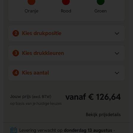
Personaliseerbaar:
Voeg namen, logo’s of eigen
ontwerpen toe voor promotie of cadeau.
Oranje
Rood
Groen
Kies drukpositie
2
Kies drukkleuren
3
Kies aantal
4
vanaf € 126,64
Jouw prijs
(excl. BTW)
op basis van je huidige keuzes
Bekijk prijsdetails
Levering verwacht op
donderdag 13 augustus
-