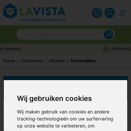
Persoonlijk advies
Home
Drinkwaren
Mokken
Fotomokken
Fotomokken bedrukken
Wij gebruiken cookies
Wij maken gebruik van cookies en andere
RVS mokken
Emaille mokken
Fotomokken
tracking-technologieën om uw surfervaring
op onze website te verbeteren, om
Filters