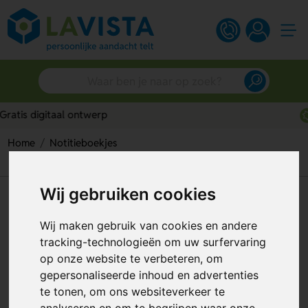
Persoonlijk advies
Home
Notitieboekjes
A6 PU-notitieboek met FSC-pagina's
Wij gebruiken cookies
A6 PU-notitieboek met FSC-
pagina's
Wij maken gebruik van cookies en andere
tracking-technologieën om uw surfervaring
Artikelnummer:
330458
op onze website te verbeteren, om
gepersonaliseerde inhoud en advertenties
te tonen, om ons websiteverkeer te