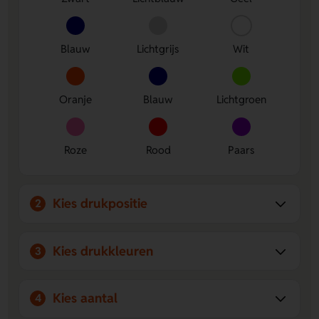
ontwerp.
Duurzaam papier:
de 96 vellen wit gelinieerd FSC-
papier zijn een slimme keuze voor dagelijks gebruik.
Blauw
Lichtgrijs
Wit
Oranje
Blauw
Lichtgroen
Roze
Rood
Paars
Kies drukpositie
2
Kies drukkleuren
3
Kies aantal
4