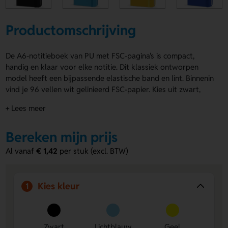
Productomschrijving
De A6-notitieboek van PU met FSC-pagina's is compact,
handig en klaar voor elke notitie. Dit klassiek ontworpen
model heeft een bijpassende elastische band en lint. Binnenin
vind je 96 vellen wit gelinieerd FSC-papier. Kies uit zwart,
lichtblauw, geel, blauw, lichtgrijs, wit, oranje, lichtgroen, roze,
+ Lees meer
rood of paars. Laat de voorzijde of achterzijde bedrukken
met een logo, naam of eigen ontwerp. De A6-notitieboek
Bereken mijn prijs
van PU met FSC-pagina's past altijd bij jou. Bestel of vraag
een prijs op.
Al vanaf
€ 1,42
per stuk (excl. BTW)
Voordelen van de A6-notitieboek van
PU met FSC-pagina's
Kies kleur
1
Compact formaat:
neem hem makkelijk mee in je tas of
jaszak.
Ruimte voor bedrukking:
laat de voorzijde of
Zwart
Lichtblauw
Geel
achterzijde bedrukken met een logo, naam of eigen