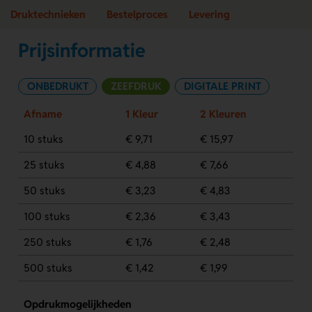
Druktechnieken
Bestelproces
Levering
Prijsinformatie
ONBEDRUKT
ZEEFDRUK
DIGITALE PRINT
Afname
1 Kleur
2 Kleuren
10 stuks
€ 9,71
€ 15,97
25 stuks
€ 4,88
€ 7,66
50 stuks
€ 3,23
€ 4,83
100 stuks
€ 2,36
€ 3,43
250 stuks
€ 1,76
€ 2,48
500 stuks
€ 1,42
€ 1,99
Opdrukmogelijkheden