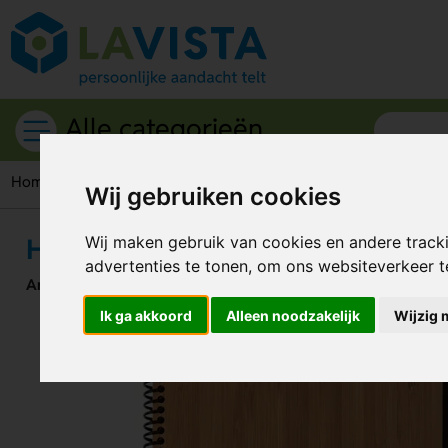
Alle categorieën
Home
Notitieboekjes
Hardcover of notepad A4
Wij gebruiken cookies
Hardcover of notepad A4
Wij maken gebruik van cookies en andere track
advertenties te tonen, om ons websiteverkeer 
Artikelnummer:
311612
Ik ga akkoord
Alleen noodzakelijk
Wijzig 