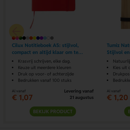
Cilux Notitieboek A5: stijlvol,
Tumiz Natu
compact en altijd klaar om te
Stijlvol e
noteren
Krasvrij schrijven, elke dag.
Natuurlij
Keuze uit meerdere kleuren
Kies uit 
Druk op voor- of achterzijde
Drukposit
Bedrukken vanaf 100 stuks
Bedrukk
Levering vanaf
Al vanaf
Al vanaf
€ 1,07
€ 1,20
21 augustus
BEKIJK PRODUCT