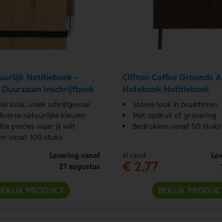
urlijk Notitieboek –
Clifton Coffee Grounds 
n Duurzaam Inschrijfboek
Notebook Notitieboek
ke look, uniek schrijfgevoel
Stoere look in bruintinten
diverse natuurlijke kleuren
Met opdruk of gravering
ie precies waar jij wilt
Bedrukken vanaf 50 stuks
en vanaf 100 stuks
Levering vanaf
Lev
Al vanaf
€ 2,77
21 augustus
BEKIJK PRODUCT
BEKIJK PRODUC