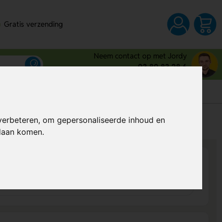
Gratis verzending
Neem contact op met Jordy
03 80 83 28 6
s
verbeteren, om gepersonaliseerde inhoud en
Prijs op aanvraag
ndaan komen.