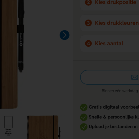
Kies drukpositie
2
Kies drukkleuren
3
Kies aantal
4
Binnen één werkdag re
Gratis digitaal voorbee
Snelle & persoonlijke k
Upload je bestanden
in