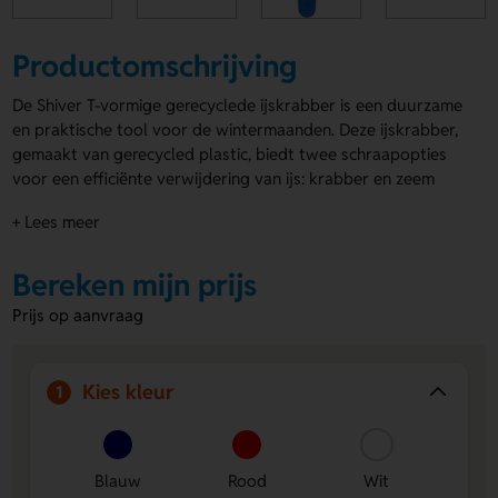
Productomschrijving
De Shiver T-vormige gerecyclede ijskrabber is een duurzame
en praktische tool voor de wintermaanden. Deze ijskrabber,
gemaakt van gerecycled plastic, biedt twee schraapopties
voor een efficiënte verwijdering van ijs: krabber en zeem
voor het verwijderen van condens. Dankzij de ergonomische
+ Lees meer
T-vorm ligt hij comfortabel in de hand, wat het krabben
eenvoudiger maakt. Dit milieuvriendelijke product is
geproduceerd in het Verenigd Koninkrijk en is perfect voor
Bereken mijn prijs
bedrijven die op zoek zijn naar een groen promotieartikel. De
Prijs op aanvraag
Shiver T-vormige gerecyclede ijskrabber is verkrijgbaar in
verschillende kleuren. Laat de
ijskrabbers met logo
bedrukken op het handvat en deel ze uit als
Kies kleur
1
promotiemateriaal of geschenk!
Voordelen van de Shiver T-vormige
gerecyclede ijskrabber
Blauw
Rood
Wit