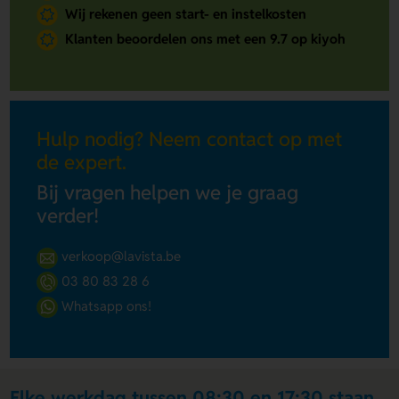
Wij rekenen geen start- en instelkosten
Klanten beoordelen ons met een 9.7 op kiyoh
Hulp nodig? Neem contact op met
de expert.
Bij vragen helpen we je graag
verder!
verkoop@lavista.be
03 80 83 28 6
Whatsapp ons!
Elke werkdag tussen 08:30 en 17:30 staan