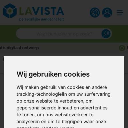
Persoonlijk advies
Home
Auto accessoires
IJskrabbers
Shiver T-vormige gerecyclede ijskrabber
Wij gebruiken cookies
Shiver T-vormige gerecyclede
Wij maken gebruik van cookies en andere
ijskrabber
tracking-technologieën om uw surfervaring
op onze website te verbeteren, om
Artikelnummer:
323906
gepersonaliseerde inhoud en advertenties
te tonen, om ons websiteverkeer te
analyseren en om te begrijpen waar onze