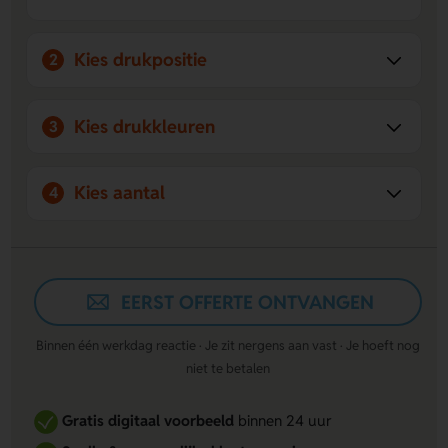
Duurzaam en milieuvriendelijk:
Gemaakt van
gerecycled plastic, goed voor het milieu en
herbruikbaar.
Kies drukpositie
2
Ergonomisch design:
De T-vorm ligt comfortabel in de
hand en maakt ijs verwijderen eenvoudig en snel.
Promotioneel met logo:
Bedruk het handvat met uw
Kies drukkleuren
3
logo voor een effectief en groen promotiemateriaal.
Kies aantal
4
EERST OFFERTE ONTVANGEN
Binnen één werkdag reactie · Je zit nergens aan vast · Je hoeft nog
niet te betalen
Gratis digitaal voorbeeld
binnen 24 uur