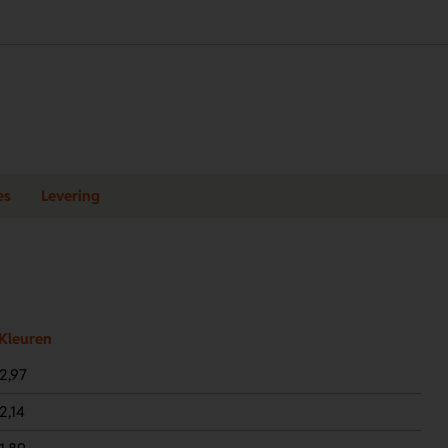
es
Levering
Kleuren
2,97
2,14