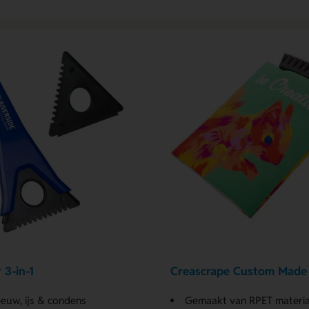
 3-in-1
Creascrape Custom Made 
euw, ijs & condens
Gemaakt van RPET materia