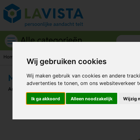
Alle categorieën
Home
Auto accessoires
IJskrabbers
Membek Ijskrabber N
Wij gebruiken cookies
Membek Ijskrabber Natuurlijk
Wij maken gebruik van cookies en andere track
advertenties te tonen, om ons websiteverkeer 
Artikelnummer:
291602
Ik ga akkoord
Alleen noodzakelijk
Wijzig 