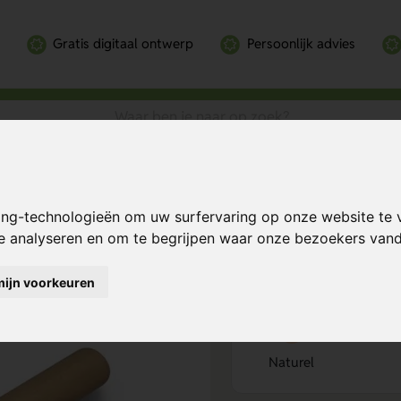
Gratis digitaal ontwerp
Persoonlijk advies
atuurlijk
Bereken mijn prij
ing-technologieën om uw surfervaring op onze website te 
te analyseren en om te begrijpen waar onze bezoekers va
mijn voorkeuren
Kies kleur
1
Naturel