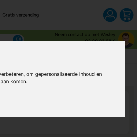
Gratis verzending
Neem contact op met Wesley
03 80 83 28 6
s
verbeteren, om gepersonaliseerde inhoud en
Al vanaf
€ 1,48
per stuk (excl. BTW)
ndaan komen.