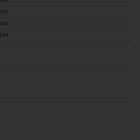
1,89
1,72
1,60
1,54