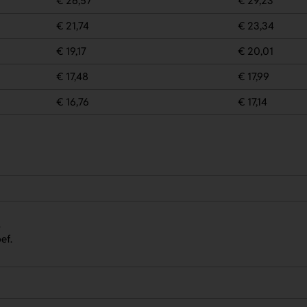
€ 26,57
€ 29,23
€ 21,74
€ 23,34
€ 19,17
€ 20,01
€ 17,48
€ 17,99
€ 16,76
€ 17,14
.
ef.