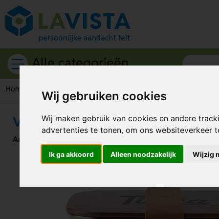
Alle categorieën
Home
Broodtrommels
VINGA Ciro RCS gerecycled RVS lu
Wij gebruiken cookies
VINGA Ciro RCS gerecycled RVS 
Wij maken gebruik van cookies en andere track
advertenties te tonen, om ons websiteverkeer 
Artikelnummer:
321236
Ik ga akkoord
Alleen noodzakelijk
Wijzig 