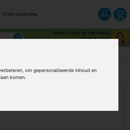
Gratis verzending
Neem contact op met Noëlla
03 80 83 28 6
s
verbeteren, om gepersonaliseerde inhoud en
Al vanaf
€ 16,38
per stuk (excl. BTW)
ndaan komen.