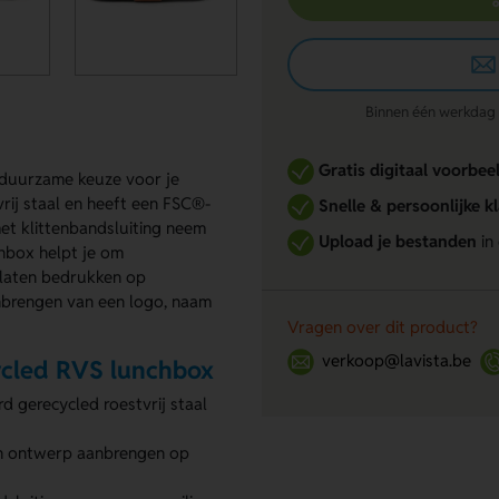
Binnen één werkdag re
Gratis digitaal voorbee
 duurzame keuze voor je
rij staal en heeft een FSC®-
Snelle & persoonlijke k
et klittenbandsluiting neem
Upload je bestanden
in
hbox helpt je om
 laten bedrukken op
anbrengen van een logo, naam
Vragen over dit product?
verkoop@lavista.be
ycled RVS lunchbox
 gerecycled roestvrij staal
en ontwerp aanbrengen op