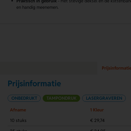
Praktisch in gebruik
- Het stevige deksel en de klittenban
en handig meenemen.
Prijsinformati
Prijsinformatie
ONBEDRUKT
TAMPONDRUK
LASERGRAVEREN
Afname
1 Kleur
10 stuks
€ 29,74