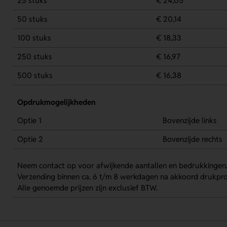
25 stuks
€ 24,05
50 stuks
€ 20,14
100 stuks
€ 18,33
250 stuks
€ 16,97
500 stuks
€ 16,38
Opdrukmogelijkheden
Optie 1
Bovenzijde links
Optie 2
Bovenzijde rechts
Neem contact op voor afwijkende aantallen en bedrukkingen
Verzending binnen ca. 6 t/m 8 werkdagen na akkoord drukpro
Alle genoemde prijzen zijn exclusief BTW.