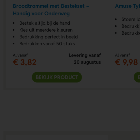
Broodtrommel met Bestekset –
Amuse Tyl
Handig voor Onderweg
Stoere l
Bestek altijd bij de hand
Bedrukki
Kies uit meerdere kleuren
Bedrukke
Bedrukking perfect in beeld
Bedrukken vanaf 50 stuks
Levering vanaf
Al vanaf
Al vanaf
€ 3,82
€ 9,98
20 augustus
BEKIJK PRODUCT