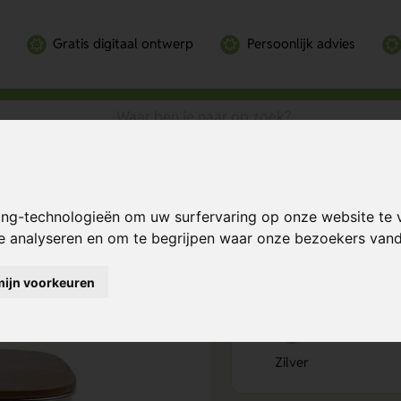
Gratis digitaal ontwerp
Persoonlijk advies
nchbox
lunchbox
Bereken mijn prij
ing-technologieën om uw surfervaring op onze website te 
te analyseren en om te begrijpen waar onze bezoekers va
mijn voorkeuren
Kies kleur
1
Zilver