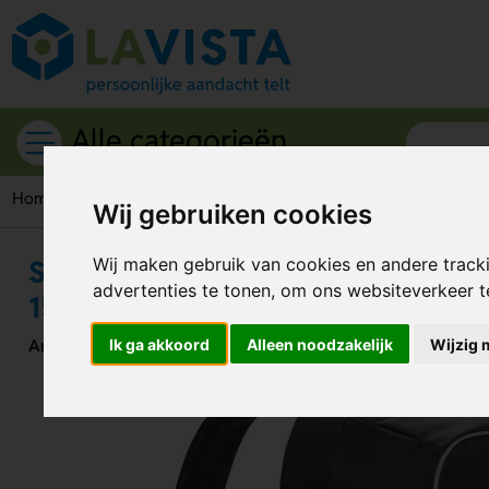
Alle categorieën
Home
Rugzakken
Anti-diefstal rugzakken
Swiss Peak AW
Wij gebruiken cookies
Swiss Peak AWARE™ Anti-diefstal
Wij maken gebruik van cookies en andere track
advertenties te tonen, om ons websiteverkeer 
15,6"
Artikelnummer:
Ik ga akkoord
310860
Alleen noodzakelijk
Wijzig 