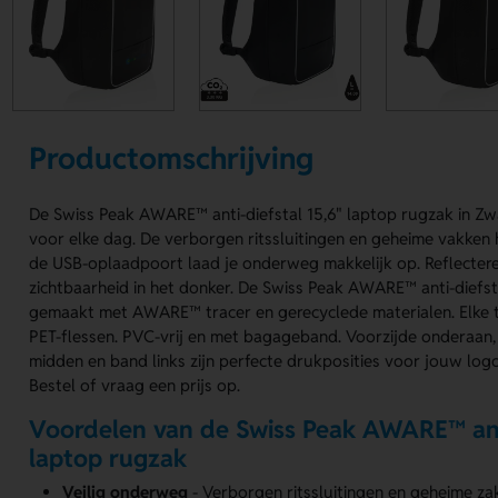
Productomschrijving
De Swiss Peak AWARE™ anti-diefstal 15,6" laptop rugzak in Zw
voor elke dag. De verborgen ritssluitingen en geheime vakken h
de USB-oplaadpoort laad je onderweg makkelijk op. Reflectere
zichtbaarheid in het donker. De Swiss Peak AWARE™ anti-diefsta
gemaakt met AWARE™ tracer en gerecyclede materialen. Elke t
PET-flessen. PVC-vrij en met bagageband. Voorzijde onderaan,
midden en band links zijn perfecte drukposities voor jouw log
Bestel of vraag een prijs op.
Voordelen van de Swiss Peak AWARE™ anti
laptop rugzak
Veilig onderweg
- Verborgen ritssluitingen en geheime za