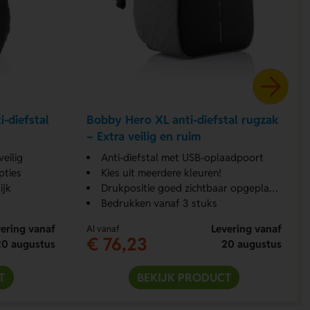
-diefstal
Bobby Hero XL anti-diefstal rugzak
– Extra veilig en ruim
eilig
Anti-diefstal met USB-oplaadpoort
pties
Kies uit meerdere kleuren!
ijk
Drukpositie goed zichtbaar opgeplaatst
Bedrukken vanaf 3 stuks
ering vanaf
Levering vanaf
Al vanaf
€ 76,23
20 augustus
20 augustus
T
BEKIJK PRODUCT