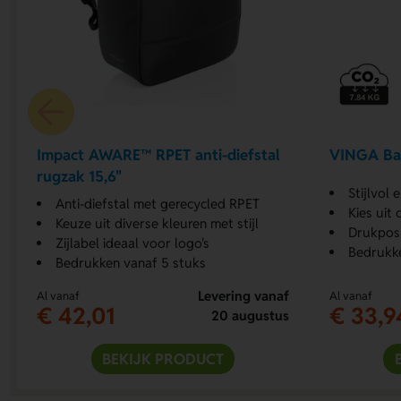
Impact AWARE™ RPET anti-diefstal
VINGA Bal
rugzak 15,6"
Stijlvol
Anti-diefstal met gerecycled RPET
Kies uit
Keuze uit diverse kleuren met stijl
Drukposit
Zijlabel ideaal voor logo's
Bedrukke
Bedrukken vanaf 5 stuks
Levering vanaf
Al vanaf
Al vanaf
€ 42,01
€ 33,9
20 augustus
BEKIJK PRODUCT