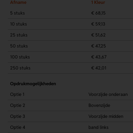
Afname
1 Kleur
5 stuks
€ 68,15
10 stuks
€ 59,13
25 stuks
€ 51,62
50 stuks
€ 47,25
100 stuks
€ 43,67
250 stuks
€ 42,01
Opdrukmogelijkheden
Optie 1
Voorzijde onderaan
Optie 2
Bovenzijde
Optie 3
Voorzijde midden
Optie 4
band links