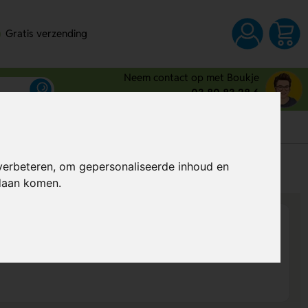
Gratis verzending
Neem contact op met Boukje
03 80 83 28 6
s
verbeteren, om gepersonaliseerde inhoud en
Al vanaf
€ 42,01
per stuk (excl. BTW)
ndaan komen.