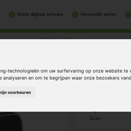
Gratis digitaal ontwerp
Persoonlijk advies
ARE™ Anti-diefstal Laptop Rugzak 15,6"
 Laptop Rugzak
Bereken mijn prij
ing-technologieën om uw surfervaring op onze website te 
te analyseren en om te begrijpen waar onze bezoekers va
mijn voorkeuren
Kies kleur
1
Zwart