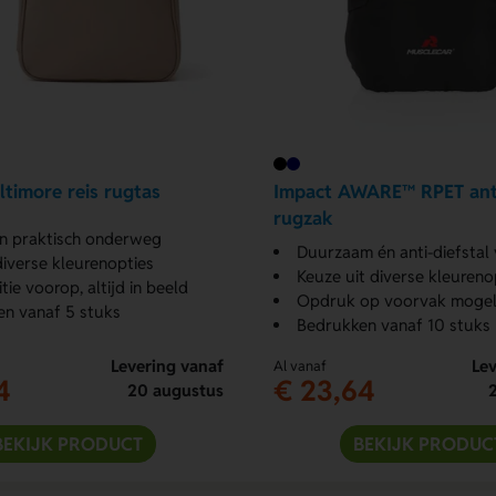
timore reis rugtas
Impact AWARE™ RPET anti
rugzak
 en praktisch onderweg
Duurzaam én anti-diefstal v
 diverse kleurenopties
Keuze uit diverse kleureno
ie voorop, altijd in beeld
Opdruk op voorvak mogel
n vanaf 5 stuks
Bedrukken vanaf 10 stuks
Levering vanaf
Lev
Al vanaf
4
€ 23,64
20 augustus
BEKIJK PRODUCT
BEKIJK PRODUC