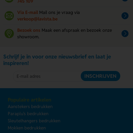
745 109
Via E-mail
Mail ons je vraag via
verkoop@lavista.be
Bezoek ons
Maak een afspraak en bezoek onze
showroom.
Schrijf je in voor onze nieuwsbrief en laat je
inspireren!
INSCHRIJVEN
Populaire artikelen
Aanstekers bedrukken
Paraplu's bedrukken
Sleutelhangers bedrukken
Mokken bedrukken