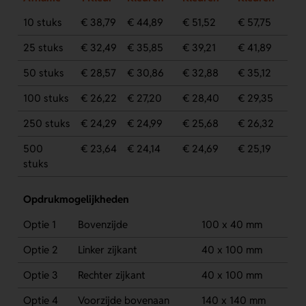
10 stuks
€ 38,79
€ 44,89
€ 51,52
€ 57,75
25 stuks
€ 32,49
€ 35,85
€ 39,21
€ 41,89
50 stuks
€ 28,57
€ 30,86
€ 32,88
€ 35,12
100 stuks
€ 26,22
€ 27,20
€ 28,40
€ 29,35
250 stuks
€ 24,29
€ 24,99
€ 25,68
€ 26,32
500
€ 23,64
€ 24,14
€ 24,69
€ 25,19
stuks
Opdrukmogelijkheden
Optie 1
Bovenzijde
100 x 40 mm
Optie 2
Linker zijkant
40 x 100 mm
Optie 3
Rechter zijkant
40 x 100 mm
Optie 4
Voorzijde bovenaan
140 x 140 mm