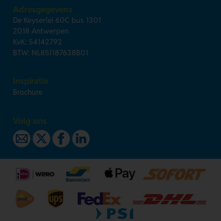
Adresgegevens
De Keyserlei 60C bus 1301
2018 Antwerpen
KvK: 54142792
BTW: NL851187638B01
Inspiratie
Brochure
Volg ons