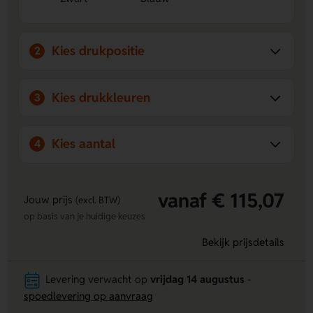
beschermd.
Duurzaam en verantwoord
- gemaakt van gerecycled
polyester met AWARE™ tracer, en per tas zijn 19,9 0,5L
Kies drukpositie
2
PET-flessen hergebruikt.
Perfect te personaliseren
- laat een logo, naam of eigen
ontwerp aanbrengen op de Bovenzijde, Linker zijkant,
Kies drukkleuren
3
Rechter zijkant, Voorzijde bovenaan of Voorzijde
onderaan.
Kies aantal
4
vanaf € 115,07
Jouw prijs
(excl. BTW)
op basis van je huidige keuzes
Bekijk prijsdetails
Levering verwacht op
vrijdag 14 augustus
-
spoedlevering op aanvraag