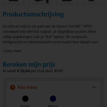
Productomschrijving
Ga slim en stijlvol op pad met de Impact AWARE™ RPET
standaard anti-diefstal rugzak. Je dagelijkse spullen zitten
veilig opgeborgen, ook je 15,6" laptop. De compacte,
lichtgewicht en minimalistische vorm maakt hem ideaal voor
school of werk. Binnenin zit 1 RFID-vak en achterop een
+ Lees meer
bagageriem voor extra gemak. De Impact AWARE™ RPET
standaard anti-diefstal rugzak is verkrijgbaar in Zwart en
Bereken mijn prijs
Blauw. Laat hem bedrukken op de Bovenzijde, Linker zijkant,
Rechter zijkant, Voorzijde bovenaan of Voorzijde onderaan
Al vanaf
€ 23,64
per stuk (excl. BTW)
voor jouw logo, naam of eigen ontwerp. Bestel of vraag een
prijs op.
Kies kleur
Voordelen van de Impact AWARE™
1
RPET standaard anti-diefstal rugzak
Veilig en praktisch
- met anti-diefstal ontwerp, RFID-
Zwart
Blauw
vak en 15,6" laptopvak houd je je essentials goed