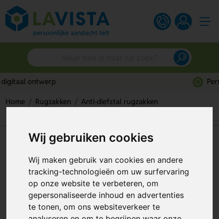
Persoonlijk advies
Home
Rugzakken
Anti-diefstal rugzakken
Impact AWARE™ RPET anti-diefstal rugzak
Wij gebruiken cookies
Impact AWARE™ RPET anti-
diefstal rugzak
Wij maken gebruik van cookies en andere
tracking-technologieën om uw surfervaring
Artikelnummer:
293010
op onze website te verbeteren, om
gepersonaliseerde inhoud en advertenties
te tonen, om ons websiteverkeer te
analyseren en om te begrijpen waar onze