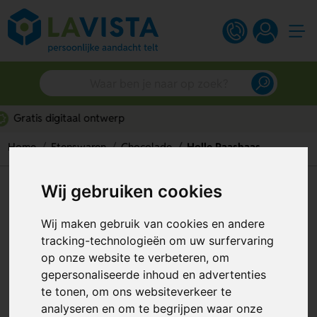
Persoonlijk advies
Home
Etenswaren
Chocolade
Holle Paashaas
Wij gebruiken cookies
Holle Paashaas
Artikelnummer:
308574
Wij maken gebruik van cookies en andere
tracking-technologieën om uw surfervaring
op onze website te verbeteren, om
gepersonaliseerde inhoud en advertenties
te tonen, om ons websiteverkeer te
analyseren en om te begrijpen waar onze