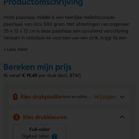
Productomschrijving
Holle paashaas middel is een heerlijke melkchocolade
paashaas van circa 500 gram. Met afmetingen van ongeveer
35 x 12 x 12 cm is deze paashaas een opvallend verschijning.
Verpakt in cellofaan en voorzien van een strik, krijgt hij een
feestelijke uitstraling. Het dubbelzijdig full colour bedrukt
+ Lees meer
kaartje maakt het geschenk helemaal af. Bestel snel of vraag
een offerte op en verras klanten, collega's of relaties met
Bereken mijn prijs
deze smakelijke traktatie met Pasen!
Al vanaf
€ 19,45
per stuk (excl. BTW)
Voordelen van de Holle paashaas
middel
Full colour kaartje:
Dubbelzijdig bedrukt met jouw logo
Kies drukpositie
Wijzigen
1
Voor en achterzijde kaartje
of ontwerp voor maximale zichtbaarheid.
Grote chocoladehoeveelheid:
Ca. 500 gram
melkchocolade maakt het een indrukwekkend geschenk.
Kies drukkleuren
2
Feestelijke verpakking:
Cellofaan en strik zorgen voor
een aantrekkelijke presentatie.
Full-color
Digitaal label