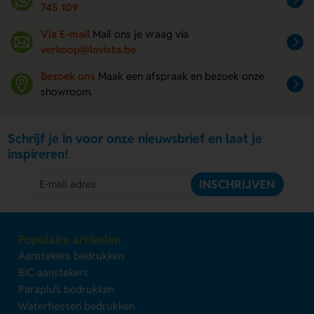
745 109
Via E-mail
Mail ons je vraag via
verkoop@lavista.be
Bezoek ons
Maak een afspraak en bezoek onze
showroom.
Schrijf je in voor onze nieuwsbrief en laat je
inspireren!
INSCHRIJVEN
Populaire artikelen
Aanstekers bedrukken
BIC aanstekers
Paraplu's bedrukken
Waterflessen bedrukken