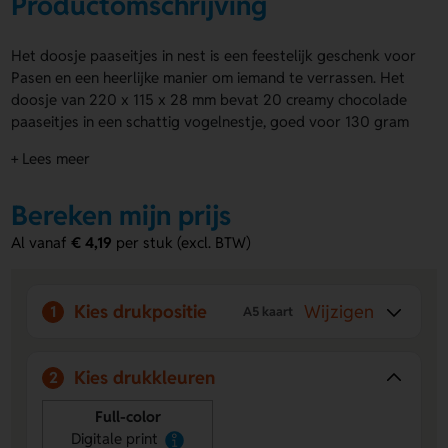
Productomschrijving
Het doosje paaseitjes in nest is een feestelijk geschenk voor
Pasen en een heerlijke manier om iemand te verrassen. Het
doosje van 220 x 115 x 28 mm bevat 20 creamy chocolade
paaseitjes in een schattig vogelnestje, goed voor 130 gram
puur genot. Het wordt afgesloten met een vrolijke paas
+ Lees meer
sluitsticker en is minimaal 6 maanden houdbaar.
Personaliseer het bijbehorende dubbelzijdige A5 kaartje met
Bereken mijn prijs
jouw boodschap of logo voor een extra attent gebaar. Het
doosje paaseitjes in nest is perfect om klanten of relaties
Al vanaf
€ 4,19
per stuk (excl. BTW)
een smakelijke verrassing te geven. Vraag snel een offerte
aan of bestel direct.
Kies drukpositie
Wijzigen
Voordelen van de Doosje Paaseitjes in
1
A5 kaart
nest
Personaliseerbare kaart:
Voeg een logo of boodschap
Kies drukkleuren
2
toe op het dubbelzijdige A5 kaartje.
Feestelijk ontwerp:
Paaseitjes gepresenteerd in een
Full-color
charmant vogelnestje.
Digitale print