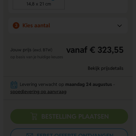
Perfect formaat:
Handzaam doosje van 220 x 115 x 28
14,8 x 21 cm
mm, ideaal voor promotiegeschenken.
Kies aantal
3
vanaf € 323,55
Jouw prijs
(excl. BTW)
op basis van je huidige keuzes
Bekijk prijsdetails
Levering verwacht op
maandag 24 augustus
-
spoedlevering op aanvraag
BESTELLING PLAATSEN
EERST OFFERTE ONTVANGEN