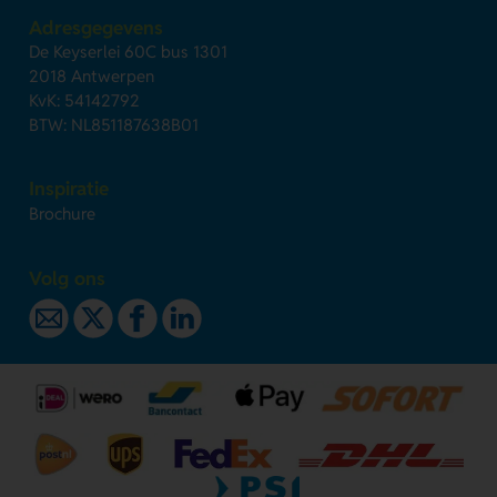
Adresgegevens
De Keyserlei 60C bus 1301
2018 Antwerpen
KvK: 54142792
BTW: NL851187638B01
Inspiratie
Brochure
Volg ons