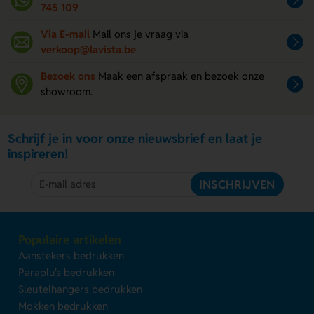
745 109
Via E-mail
Mail ons je vraag via
verkoop@lavista.be
Bezoek ons
Maak een afspraak en bezoek onze
showroom.
Schrijf je in voor onze nieuwsbrief en laat je
inspireren!
INSCHRIJVEN
Populaire artikelen
Aanstekers bedrukken
Paraplu's bedrukken
Sleutelhangers bedrukken
Mokken bedrukken