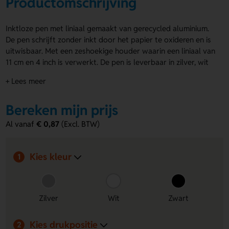
Productomschrijving
Inktloze pen met liniaal gemaakt van gerecycled aluminium.
De pen schrijft zonder inkt door het papier te oxideren en is
uitwisbaar. Met een zeshoekige houder waarin een liniaal van
11 cm en 4 inch is verwerkt. De pen is leverbaar in zilver, wit
en zwart. Je kunt de voor- en achterkant van de inktloze pen
+ Lees meer
met liniaal bedrukken of graveren met jouw eigen ontwerp.
Voordelen van de inktloze pen met
Bereken mijn prijs
liniaal
Al vanaf
€ 0,87
(Excl. BTW)
Voor- en achterkant te bedrukken of graveren
–
Personaliseer de pen met een eigen ontwerp of logo.
Kies kleur
Schrijft zonder inkt en is uitwisbaar
– Schrijf als met
1
een potlood en maak eenvoudig correcties.
Liniaal geïntegreerd in houder
– Handige liniaal van 11
cm en 4 inch altijd bij de hand.
Zilver
Wit
Zwart
Kies drukpositie
2