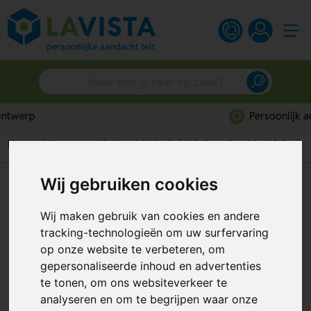
Persoonlijk advies
Home
Kantoorartikelen
Liniaal
Inktloze Pen Met Liniaal
Wij gebruiken cookies
Inktloze Pen Met Liniaal
Artikelnummer:
308483
Wij maken gebruik van cookies en andere
tracking-technologieën om uw surfervaring
op onze website te verbeteren, om
gepersonaliseerde inhoud en advertenties
te tonen, om ons websiteverkeer te
analyseren en om te begrijpen waar onze