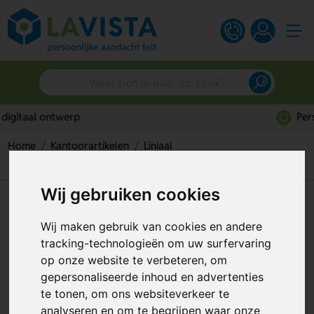
Persoonlijk advies
Home
Kantoorartikelen
Liniaal
Gerecyclede plastic liniaal 15 cm
Wij gebruiken cookies
Gerecyclede plastic liniaal 15
cm
Wij maken gebruik van cookies en andere
tracking-technologieën om uw surfervaring
Artikelnummer:
319198
op onze website te verbeteren, om
gepersonaliseerde inhoud en advertenties
te tonen, om ons websiteverkeer te
analyseren en om te begrijpen waar onze