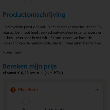
Productomschrijving
Gerecyclede plastic liniaal 15 cm gemaakt van duurzaam PS-
plastic. De liniaal heeft een schaalverdeling in centimeters en
inches. Leverbaar in het wit of transparant. Je kunt de
voorkant van de gerecyclede plastic liniaal laten bedrukken
met jouw eigen ontwerp. Individuele personalisatie is
+ Lees meer
mogelijk.
Voordelen van de gerecyclede plastic
Bereken mijn prijs
liniaal 15 cm
Al vanaf
€ 0,25
per stuk (excl. BTW)
Voorzijde te bedrukken
– Laat jouw ontwerp of logo
duidelijk zien op de liniaal.
Schaalverdeling in centimeters en inches
– Voor meer
Kies kleur
1
meetmogelijkheden.
Beschikbaar in wit en transparant
– Kies de kleur die
het beste bij jouw wensen past.
Wit
Transparant