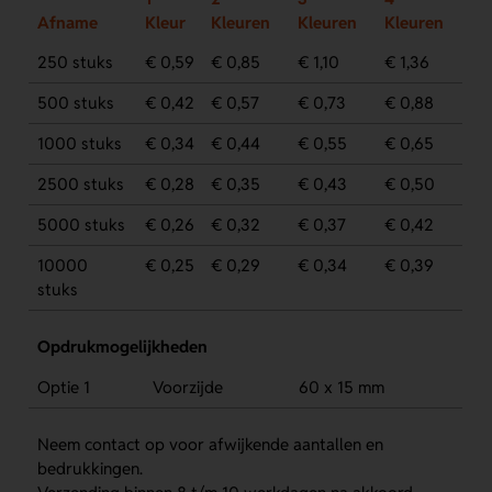
Afname
Kleur
Kleuren
Kleuren
Kleuren
250 stuks
€ 0,59
€ 0,85
€ 1,10
€ 1,36
500 stuks
€ 0,42
€ 0,57
€ 0,73
€ 0,88
1000 stuks
€ 0,34
€ 0,44
€ 0,55
€ 0,65
2500 stuks
€ 0,28
€ 0,35
€ 0,43
€ 0,50
5000 stuks
€ 0,26
€ 0,32
€ 0,37
€ 0,42
10000
€ 0,25
€ 0,29
€ 0,34
€ 0,39
stuks
Opdrukmogelijkheden
Optie 1
Voorzijde
60 x 15 mm
Neem contact op voor afwijkende aantallen en
bedrukkingen.