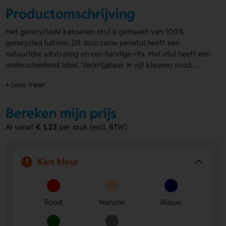
Productomschrijving
Het gerecyclede katoenen etui is gemaakt van 100%
gerecycled katoen. Dit duurzame penetui heeft een
natuurlijke uitstraling en een handige rits. Het etui heeft een
onderscheidend label. Verkrijgbaar in vijf kleuren: rood,
naturel, blauw, groen en zwart. Je kunt de
etuis bedrukken
+ Lees meer
met logo
op één of beide zijden. Full colour bedrukking is
ook mogelijk voor extra impact. Laat je merk opvallen met
gerecyclede katoenen etuis!
Bereken mijn prijs
Al vanaf
€ 1,23
per stuk (excl. BTW)
Kies kleur
1
Rood
Naturel
Blauw