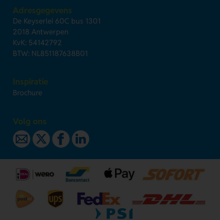
Adresgegevens
De Keyserlei 60C bus 1301
2018 Antwerpen
KvK: 54142792
BTW: NL851187638B01
Inspiratie
Brochure
Volg ons