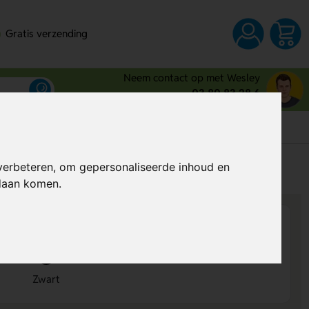
Gratis verzending
Neem contact op met Wesley
03 80 83 28 6
s
verbeteren, om gepersonaliseerde inhoud en
Al vanaf
€ 0,95
per stuk (excl. BTW)
ndaan komen.
Zwart