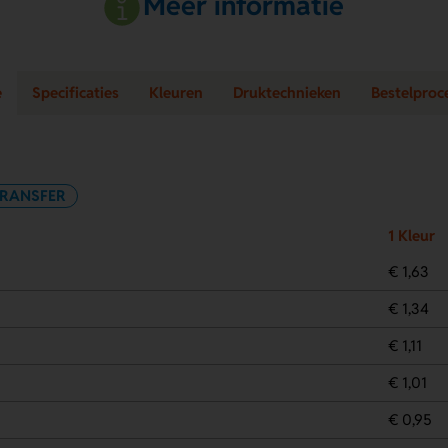
Meer informatie
e
Specificaties
Kleuren
Druktechnieken
Bestelproc
TRANSFER
1 Kleur
€ 1,63
€ 1,34
€ 1,11
€ 1,01
€ 0,95