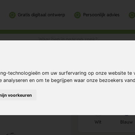
Gratis digitaal ontwerp
Persoonlijk advies
Bereken mijn prij
ing-technologieën om uw surfervaring op onze website te 
te analyseren en om te begrijpen waar onze bezoekers va
mijn voorkeuren
Kies kleur
1
Wit
Blauw