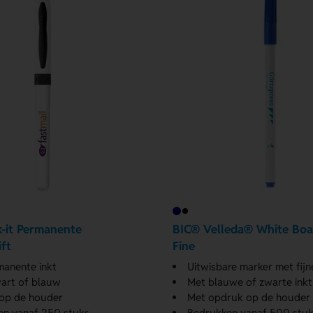
-it Permanente
BIC® Velleda® White Boa
ft
Fine
anente inkt
Uitwisbare marker met fijn
wart of blauw
Met blauwe of zwarte inkt
op de houder
Met opdruk op de houder
en vanaf 250 stuks
Bedrukken vanaf 500 stuk