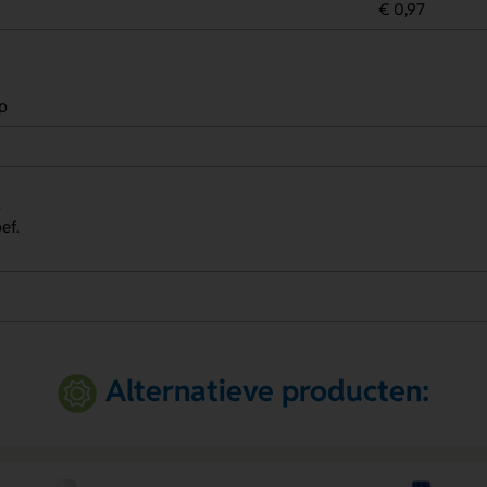
€ 0,97
p
.
ef.
Alternatieve producten: