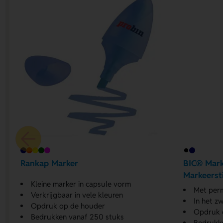
Rankap Marker
BIC® Mark
Markeersti
Kleine marker in capsule vorm
Met perm
Verkrijgbaar in vele kleuren
In het z
Opdruk op de houder
Opdruk 
Bedrukken vanaf 250 stuks
Bedrukk