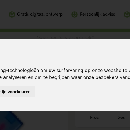
Gratis digitaal ontwerp
Persoonlijk advies
Bereken mijn prij
ing-technologieën om uw surfervaring op onze website te 
te analyseren en om te begrijpen waar onze bezoekers va
mijn voorkeuren
Kies kleur
1
Roze
Geel