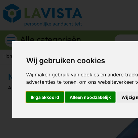
Alle categorieën
Home
Schrijfwaren
Markeerstiften
Markeerstift R-PET
Wij gebruiken cookies
Markeerstift R-PET
Wij maken gebruik van cookies en andere track
advertenties te tonen, om ons websiteverkeer 
Artikelnummer:
303206
Ik ga akkoord
Alleen noodzakelijk
Wijzig 