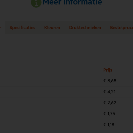
Meer informatie
e
Specificaties
Kleuren
Druktechnieken
Bestelproc
Prijs
€ 8,68
€ 4,21
€ 2,62
€ 1,75
€ 1,18