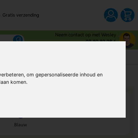
Gratis verzending
Neem contact op met Wesley
03 80 83 28 6
s
verbeteren, om gepersonaliseerde inhoud en
Al vanaf
€ 0,97
per stuk (excl. BTW)
ndaan komen.
Blauw