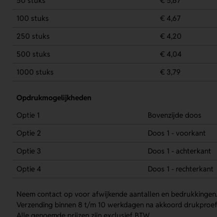
50 stuks
€ 5,67
100 stuks
€ 4,67
250 stuks
€ 4,20
500 stuks
€ 4,04
1000 stuks
€ 3,79
Opdrukmogelijkheden
Optie 1
Bovenzijde doos
Optie 2
Doos 1 - voorkant
Optie 3
Doos 1 - achterkant
Optie 4
Doos 1 - rechterkant
Neem contact op voor afwijkende aantallen en bedrukkingen
Verzending binnen 8 t/m 10 werkdagen na akkoord drukproef
Alle genoemde prijzen zijn exclusief BTW.