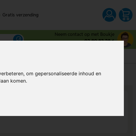
Gratis verzending
Neem contact op met Boukje
03 80 83 28 6
s
verbeteren, om gepersonaliseerde inhoud en
Al vanaf
€ 3,79
per stuk (excl. BTW)
ndaan komen.