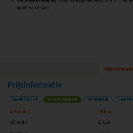
Praktische indeling
- twee compartimenten van 700 ml hou
apart van elkaar.
Prijsinformati
Prijsinformatie
ONBEDRUKT
TAMPONDRUK
ZEEFDRUK
LASER
Afname
1 Kleur
25 stuks
€ 7,29