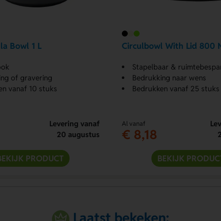
la Bowl 1 L
Circulbowl With Lid 800 
ook
Stapelbaar & ruimtebespa
ng of gravering
Bedrukking naar wens
n vanaf 10 stuks
Bedrukken vanaf 25 stuks
Levering vanaf
Lev
Al vanaf
€ 8,18
20 augustus
BEKIJK PRODUCT
BEKIJK PRODUC
Laatst bekeken: