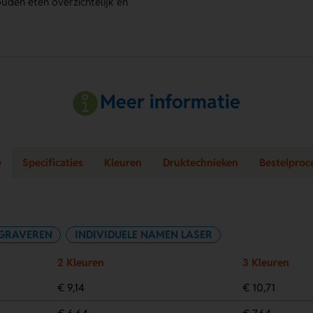
den eten overzichtelijk en
Meer informatie
e
Specificaties
Kleuren
Druktechnieken
Bestelproc
GRAVEREN
INDIVIDUELE NAMEN LASER
2 Kleuren
3 Kleuren
€ 9,14
€ 10,71