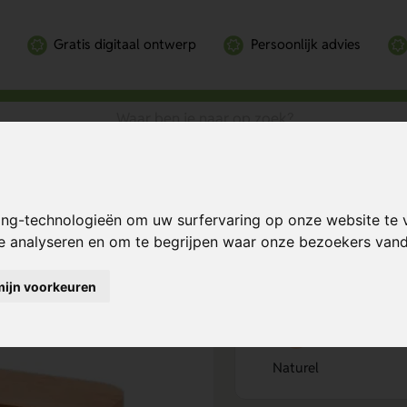
Gratis digitaal ontwerp
Persoonlijk advies
uder
houder
Bereken mijn prij
ing-technologieën om uw surfervaring op onze website te 
te analyseren en om te begrijpen waar onze bezoekers va
mijn voorkeuren
Kies kleur
1
Naturel