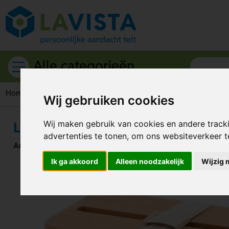
Alle categorieën
Home
Broodtrommels
Lunchbox Met Bestek & Telefoonho
Wij gebruiken cookies
Lunchbox Met Bestek & Telefoon
Wij maken gebruik van cookies en andere track
advertenties te tonen, om ons websiteverkeer 
Artikelnummer:
302881
Ik ga akkoord
Alleen noodzakelijk
Wijzig 