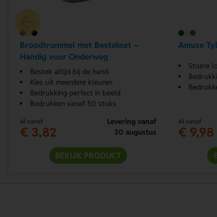
Broodtrommel met Bestekset –
Amuse Tyl
Handig voor Onderweg
Stoere l
Bestek altijd bij de hand
Bedrukki
Kies uit meerdere kleuren
Bedrukke
Bedrukking perfect in beeld
Bedrukken vanaf 50 stuks
Levering vanaf
Al vanaf
Al vanaf
€ 3,82
€ 9,98
20 augustus
BEKIJK PRODUCT