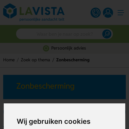
Persoonlijk advies
Home
Zoek op thema
Zonbescherming
Zonbescherming
Zonnebrand
Zonnebrillen
Wij gebruiken cookies
Filters