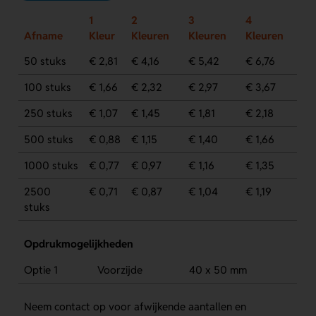
1
2
3
4
Afname
Kleur
Kleuren
Kleuren
Kleuren
50 stuks
€ 2,81
€ 4,16
€ 5,42
€ 6,76
100 stuks
€ 1,66
€ 2,32
€ 2,97
€ 3,67
250 stuks
€ 1,07
€ 1,45
€ 1,81
€ 2,18
500 stuks
€ 0,88
€ 1,15
€ 1,40
€ 1,66
1000 stuks
€ 0,77
€ 0,97
€ 1,16
€ 1,35
2500
€ 0,71
€ 0,87
€ 1,04
€ 1,19
stuks
Opdrukmogelijkheden
Optie 1
Voorzijde
40 x 50 mm
Neem contact op voor afwijkende aantallen en