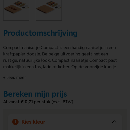
Productomschrijving
Compact naaisetje Compact is een handig naaisetje in een
kraftpapier doosje. De beige uitvoering geeft het een
rustige, natuurlijke look. Compact naaisetje Compact past
makkelijk in een tas, lade of koffer. Op de voorzijde kun je
een logo, naam of eigen ontwerp laten aanbrengen. Zo maak
+ Lees meer
je het setje meteen persoonlijk en opvallend. Ideaal voor
onderweg, thuis of op reis. Bestel of vraag een prijs op.
Bereken mijn prijs
Voordelen van de Compact naaisetje
Al vanaf
€ 0,71
per stuk (excl. BTW)
Compact
Handig en compact
- Past makkelijk in een tas, lade of
reisset.
Kies kleur
1
Persoonlijk te maken
- Op de voorzijde kun je een logo,