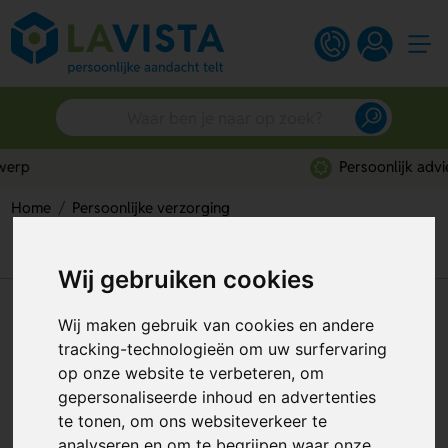
Persoonlijk advies
Home
Persoonlijke verzorging
Compact naaisetje Compact: handig verzorgingssetje
voor onderweg
Wij gebruiken cookies
Compact naaisetje Compact:
Wij maken gebruik van cookies en andere
handig verzorgingssetje voor
tracking-technologieën om uw surfervaring
op onze website te verbeteren, om
onderweg
gepersonaliseerde inhoud en advertenties
Artikelnummer:
292203
te tonen, om ons websiteverkeer te
analyseren en om te begrijpen waar onze