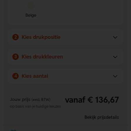
naam of eigen ontwerp laten aanbrengen.
Rustige uitstraling
- De beige kleur en kraftpapier
Beige
doosje geven een natuurlijke look.
Kies drukpositie
2
Kies drukkleuren
3
Kies aantal
4
vanaf € 136,67
Jouw prijs
(excl. BTW)
op basis van je huidige keuzes
Bekijk prijsdetails