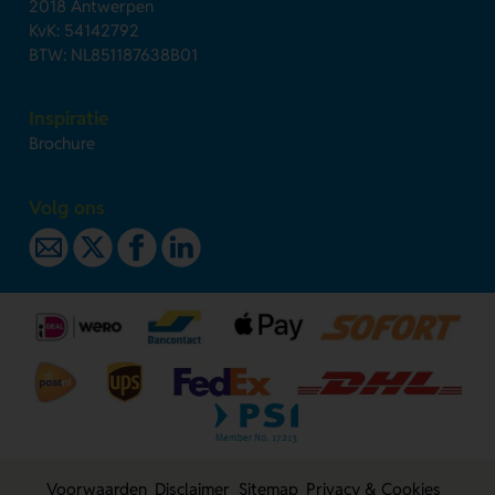
2018 Antwerpen
KvK: 54142792
BTW: NL851187638B01
Inspiratie
Brochure
Volg ons
Voorwaarden
Disclaimer
Sitemap
Privacy & Cookies