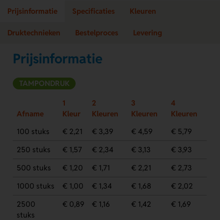
Prijsinformatie
Specificaties
Kleuren
Druktechnieken
Bestelproces
Levering
Prijsinformatie
TAMPONDRUK
1
2
3
4
Afname
Kleur
Kleuren
Kleuren
Kleuren
100 stuks
€ 2,21
€ 3,39
€ 4,59
€ 5,79
250 stuks
€ 1,57
€ 2,34
€ 3,13
€ 3,93
500 stuks
€ 1,20
€ 1,71
€ 2,21
€ 2,73
1000 stuks
€ 1,00
€ 1,34
€ 1,68
€ 2,02
2500
€ 0,89
€ 1,16
€ 1,42
€ 1,69
stuks