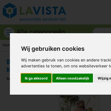
Alle categorieën
Home
Kantoorartikelen
Bombra Bamboe Notitieclip Natuurl
Wij gebruiken cookies
Bombra Bamboe Notitieclip Natuur
Wij maken gebruik van cookies en andere track
advertenties te tonen, om ons websiteverkeer 
Kantoor
Artikelnummer:
Ik ga akkoord
291167
Alleen noodzakelijk
Wijzig 