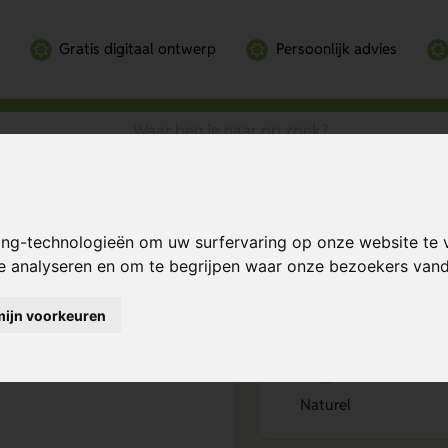
Gratis digitaal ontwerp
Persoonlijk advies
ijk voor Kantoor
lijk voor
Bereken mijn prij
ing-technologieën om uw surfervaring op onze website te 
te analyseren en om te begrijpen waar onze bezoekers va
mijn voorkeuren
Kies kleur
1
Naturel