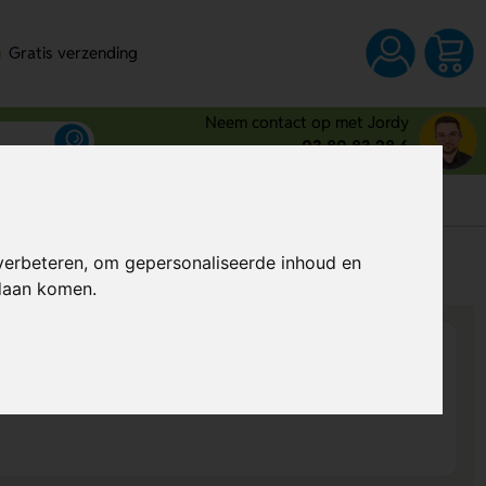
Gratis verzending
Neem contact op met Jordy
03 80 83 28 6
s
verbeteren, om gepersonaliseerde inhoud en
Al vanaf
€ 0,38
per stuk (excl. BTW)
ndaan komen.