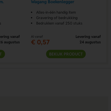
cm.
Wagang Boekenlegger
Alles-in-één handig item
Gravering of bedrukking
s
Bedrukken vanaf 250 stuks
ering vanaf
Levering vanaf
Al vanaf
€ 0,57
26 augustus
24 augustus
T
BEKIJK PRODUCT