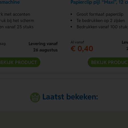
nmachine
Papierclip pijl “Maxi”, 12 
rk met accenten
Groot formaat paperclip
uk bij het scherm
Te bedrukken op 2 zijden
n vanaf 25 stuks
Bedrukken vanaf 100 stuk
Lev
Al vanaf
Levering vanaf
raag
€ 0,40
26 augustus
BEKIJK PRODUCT
BEKIJK PRODUC
Laatst bekeken: