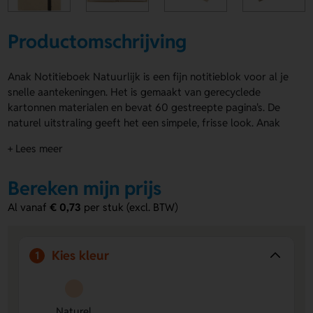
Productomschrijving
Anak Notitieboek Natuurlijk is een fijn notitieblok voor al je
snelle aantekeningen. Het is gemaakt van gerecyclede
kartonnen materialen en bevat 60 gestreepte pagina's. De
naturel uitstraling geeft het een simpele, frisse look. Anak
Notitieboek Natuurlijk past makkelijk in je tas en ligt prettig
+ Lees meer
in de hand. Laat het bedrukken op de Voorzijde of
Achterzijde met een logo, naam of eigen ontwerp. Zo maak
Bereken mijn prijs
je het helemaal van jou. Bestel of vraag een prijs op.
Al vanaf
€ 0,73
per stuk (excl. BTW)
Voordelen van de Anak Notitieboek
Natuurlijk
Gerecyclede kartonnen uitvoering
- Een duurzame
Kies kleur
1
keuze met een natuurlijke uitstraling.
Bedrukking mogelijk op Voorzijde en Achterzijde
- Laat
een logo, naam of eigen ontwerp duidelijk terugkomen.
Naturel
60 gestreepte pagina's
- Genoeg ruimte voor notities,