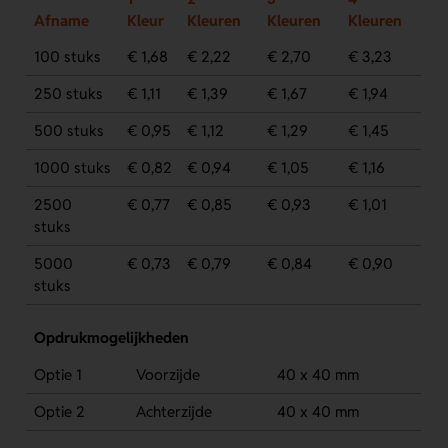
Afname
Kleur
Kleuren
Kleuren
Kleuren
100 stuks
€ 1,68
€ 2,22
€ 2,70
€ 3,23
250 stuks
€ 1,11
€ 1,39
€ 1,67
€ 1,94
500 stuks
€ 0,95
€ 1,12
€ 1,29
€ 1,45
1000 stuks
€ 0,82
€ 0,94
€ 1,05
€ 1,16
2500
€ 0,77
€ 0,85
€ 0,93
€ 1,01
stuks
5000
€ 0,73
€ 0,79
€ 0,84
€ 0,90
stuks
Opdrukmogelijkheden
Optie 1
Voorzijde
40 x 40 mm
Optie 2
Achterzijde
40 x 40 mm