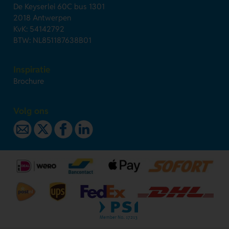
De Keyserlei 60C bus 1301
2018 Antwerpen
KvK: 54142792
BTW: NL851187638B01
Inspiratie
Brochure
Volg ons