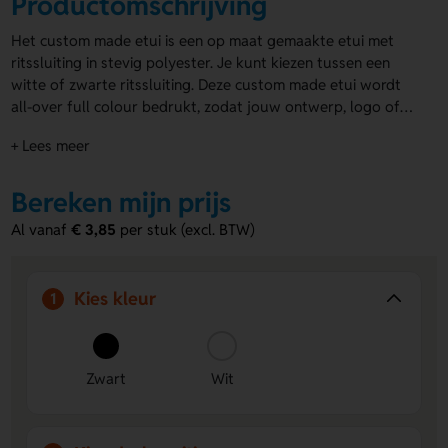
Productomschrijving
Het custom made etui is een op maat gemaakte etui met
ritssluiting in stevig polyester. Je kunt kiezen tussen een
witte of zwarte ritssluiting. Deze custom made etui wordt
all-over full colour bedrukt, zodat jouw ontwerp, logo of
huisstijl lekker opvalt. Dankzij de sublimatiedruk zijn de
+ Lees meer
kleuren scherp en levendig. De minimale afname is 50 stuks.
Deze
bedrukte etuis
zijn perfect om jouw merk of bedrijf te
laten zien!
Bereken mijn prijs
Al vanaf
€ 3,85
per stuk (excl. BTW)
Kies kleur
1
Zwart
Wit