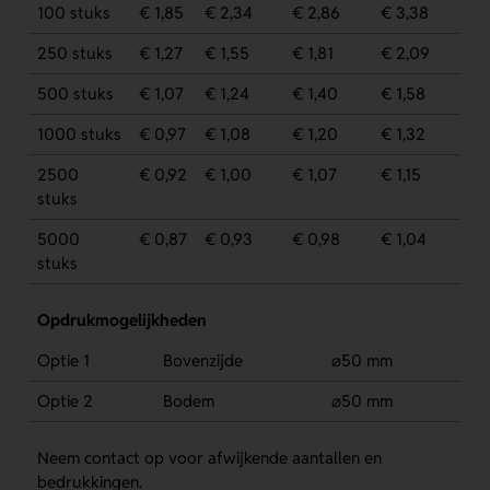
100 stuks
€ 1,85
€ 2,34
€ 2,86
€ 3,38
250 stuks
€ 1,27
€ 1,55
€ 1,81
€ 2,09
500 stuks
€ 1,07
€ 1,24
€ 1,40
€ 1,58
1000 stuks
€ 0,97
€ 1,08
€ 1,20
€ 1,32
2500
€ 0,92
€ 1,00
€ 1,07
€ 1,15
stuks
5000
€ 0,87
€ 0,93
€ 0,98
€ 1,04
stuks
Opdrukmogelijkheden
Optie 1
Bovenzijde
⌀50 mm
Optie 2
Bodem
⌀50 mm
Neem contact op voor afwijkende aantallen en
bedrukkingen.