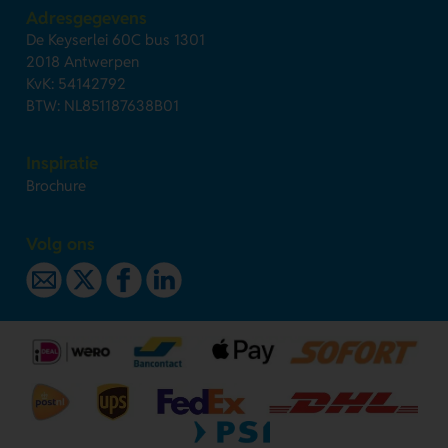
Adresgegevens
De Keyserlei 60C bus 1301
2018 Antwerpen
KvK: 54142792
BTW: NL851187638B01
Inspiratie
Brochure
Volg ons