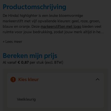
Productomschrijving
De Hindal highlighter is een leuke bloemvormige
markeerstift met vijf opvallende kleuren: geel, roze, groen,
blauw en oranje. Deze
markeerstiften met logo
bieden veel
ruimte voor jouw bedrukking, zodat jouw merk altijd in het
oog springt. Perfect voor op kantoor, school of
+ Lees meer
evenementen. De vrolijke uitstraling maakt deze highlighter
niet alleen functioneel, maar ook een leuk relatiegeschenk.
Bereken mijn prijs
Al vanaf
€ 0,87
per stuk (excl. BTW)
Kies kleur
1
Veelkleurig