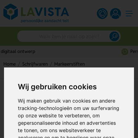
Persoonlijk advies
Home
Schrijfwaren
Markeerstiften
Hindal Highligther Meerkleurig
Wij gebruiken cookies
Hindal Highligther Meerkleurig
Wij maken gebruik van cookies en andere
Artikelnummer:
257139
tracking-technologieën om uw surfervaring
op onze website te verbeteren, om
gepersonaliseerde inhoud en advertenties
te tonen, om ons websiteverkeer te
analyseren en om te begrijpen waar onze