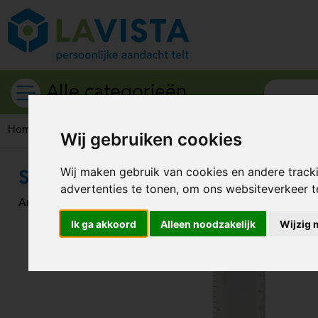
Alle categorieën
Home
Kantoorartikelen
Liniaal
Stevige liniaal van alumi
Wij gebruiken cookies
Stevige liniaal van aluminium
Wij maken gebruik van cookies en andere track
advertenties te tonen, om ons websiteverkeer 
Artikelnummer:
205516
Ik ga akkoord
Alleen noodzakelijk
Wijzig 