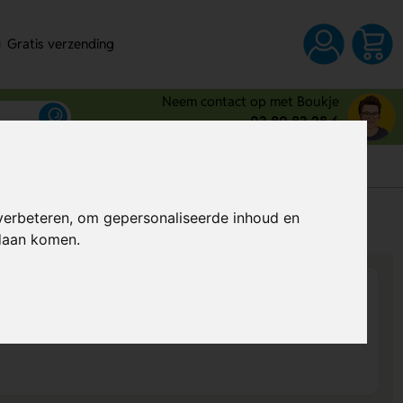
Gratis verzending
Neem contact op met Boukje
03 80 83 28 6
s
verbeteren, om gepersonaliseerde inhoud en
Al vanaf
€ 0,75
per stuk (excl. BTW)
ndaan komen.