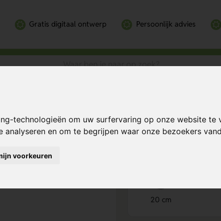
Gratis digitaal ontwerp
Persoonlijk advies
nium
Bereken mijn prij
ing-technologieën om uw surfervaring op onze website te 
te analyseren en om te begrijpen waar onze bezoekers va
mijn voorkeuren
Product keuze
1
20 cm