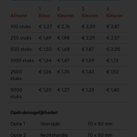
1
2
3
4
Afname
Kleur
Kleuren
Kleuren
Kleuren
100 stuks
€ 2,27
€ 2,76
€ 3,30
€ 3,87
250 stuks
€ 1,69
€ 1,98
€ 2,29
€ 2,57
500 stuks
€ 1,50
€ 1,68
€ 1,87
€ 2,05
1000 stuks
€ 1,34
€ 1,47
€ 1,59
€ 1,72
2500
€ 1,26
€ 1,35
€ 1,43
€ 1,52
stuks
5000
€ 1,20
€ 1,27
€ 1,33
€ 1,40
stuks
Opdrukmogelijkheden
Optie 1
Voorzijde
70 x 50 mm
Optie 2
Rechtshandig
70 x 50 mm