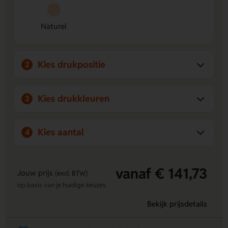
naam of eigen ontwerp toe op meerdere drukposities.
Complete set
- Je krijgt een notitieboek én een bamboo
Naturel
balpen met blauwe vulling.
Stijlvolle naturel look
- De bamboo cover geeft een
rustige en natuurlijke uitstraling.
Kies drukpositie
2
Kies drukkleuren
3
Kies aantal
4
vanaf € 141,73
Jouw prijs
(excl. BTW)
op basis van je huidige keuzes
Bekijk prijsdetails