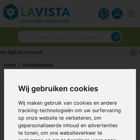
Persoonlijk advies
Home
Notitieboekjes
Tumiz Natuurlijk Notitieboek – Stijlvol en Duurzaam
Inschrijfboek
Wij gebruiken cookies
Tumiz Natuurlijk Notitieboek –
Wij maken gebruik van cookies en andere
Stijlvol en Duurzaam
tracking-technologieën om uw surfervaring
Inschrijfboek
op onze website te verbeteren, om
gepersonaliseerde inhoud en advertenties
Artikelnummer:
205349
te tonen, om ons websiteverkeer te