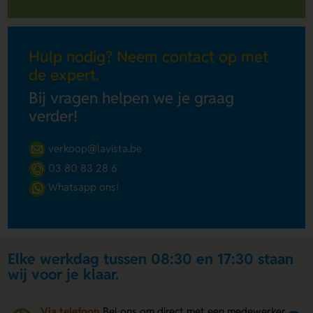
Hulp nodig? Neem contact op met
de expert.
Bij vragen helpen we je graag
verder!
verkoop@lavista.be
03 80 83 28 6
Whatsapp ons!
Elke werkdag tussen 08:30 en 17:30 staan
wij voor je klaar.
Via telefoon
Bel ons om direct met een medewerker