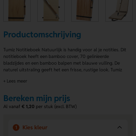
Productomschrijving
Tumiz Notitieboek Natuurlijk is handig voor al je notities. Dit
notitieboek heeft een bamboo cover, 70 gelinieerde
bladzijdes en een bamboo balpen met blauwe vulling. De
naturel uitstraling geeft het een frisse, rustige look. Tumiz
Notitieboek Natuurlijk is ideaal voor onderweg, op kantoor
+ Lees meer
of tijdens een meeting. Laat het personaliseren op de
voorzijde, rechtshandig, linkshandig of naast de clip. Zo voeg
Bereken mijn prijs
je makkelijk een logo, naam of eigen ontwerp toe. Bestel of
vraag een prijs op.
Al vanaf
€ 1,20
per stuk (excl. BTW)
Voordelen van de Tumiz Notitieboek
Natuurlijk
Kies kleur
1
Persoonlijk te bedrukken
- Voeg eenvoudig een logo,