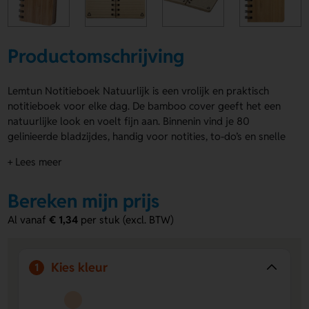
Productomschrijving
Lemtun Notitieboek Natuurlijk is een vrolijk en praktisch
notitieboek voor elke dag. De bamboo cover geeft het een
natuurlijke look en voelt fijn aan. Binnenin vind je 80
gelinieerde bladzijdes, handig voor notities, to-do’s en snelle
ideeën. Lemtun Notitieboek Natuurlijk is uitgevoerd in
+ Lees meer
Naturel en heeft drukposities aan de Voorzijde en
Achterzijde voor het aanbrengen van een logo, naam of
Bereken mijn prijs
eigen ontwerp. Bestel of vraag een prijs op.
Al vanaf
€ 1,34
per stuk (excl. BTW)
Voordelen van de Lemtun Notitieboek
Natuurlijk
Persoonlijke opdruk mogelijk
laat een logo, naam of
Kies kleur
1
eigen ontwerp drukken op de Voorzijde of Achterzijde.
Natuurlijke uitstraling
de bamboo cover en Naturel
kleur zorgen voor een frisse, rustige look.