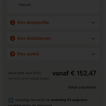
Naturel
Handig voor dagelijks gebruik
met 80 gelinieerde
bladzijdes heb je genoeg ruimte voor al je notities.
Kies drukpositie
2
Kies drukkleuren
3
Kies aantal
4
vanaf € 152,47
Jouw prijs
(excl. BTW)
op basis van je huidige keuzes
Bekijk prijsdetails
Levering verwacht op
maandag 24 augustus
-
spoedlevering op aanvraag