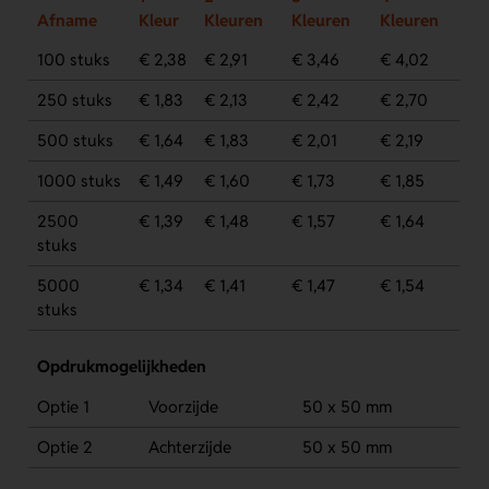
Afname
Kleur
Kleuren
Kleuren
Kleuren
100 stuks
€ 2,38
€ 2,91
€ 3,46
€ 4,02
250 stuks
€ 1,83
€ 2,13
€ 2,42
€ 2,70
500 stuks
€ 1,64
€ 1,83
€ 2,01
€ 2,19
1000 stuks
€ 1,49
€ 1,60
€ 1,73
€ 1,85
2500
€ 1,39
€ 1,48
€ 1,57
€ 1,64
stuks
5000
€ 1,34
€ 1,41
€ 1,47
€ 1,54
stuks
Opdrukmogelijkheden
Optie 1
Voorzijde
50 x 50 mm
Optie 2
Achterzijde
50 x 50 mm