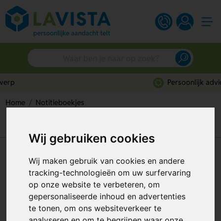
Persoonlijk advies
Home
Notitieboekjes
Lemtun Natuurlijk Notitieboek – stijlvol en duurzaam
schrijven
Wij gebruiken cookies
Lemtun Natuurlijk Notitieboek
Wij maken gebruik van cookies en andere
– stijlvol en duurzaam schrijven
tracking-technologieën om uw surfervaring
op onze website te verbeteren, om
Artikelnummer:
205347
gepersonaliseerde inhoud en advertenties
te tonen, om ons websiteverkeer te
analyseren en om te begrijpen waar onze