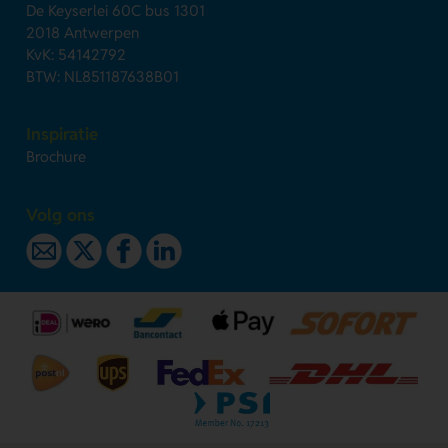
De Keyserlei 60C bus 1301
2018 Antwerpen
KvK: 54142792
BTW: NL851187638B01
Inspiratie
Brochure
Volg ons