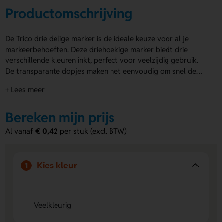
Productomschrijving
De Trico drie delige marker is de ideale keuze voor al je
markeerbehoeften. Deze driehoekige marker biedt drie
verschillende kleuren inkt, perfect voor veelzijdig gebruik.
De transparante dopjes maken het eenvoudig om snel de
juiste kleur te kiezen. Met een grote full colour opdruk is er
+ Lees meer
voldoende ruimte voor
bedrukte markeerstiften
, waardoor
jouw logo altijd zichtbaar is. Geef je notities een creatieve
Bereken mijn prijs
flair met de Trico marker en laat je boodschap opvallen!
Al vanaf
€ 0,42
per stuk (excl. BTW)
Kies kleur
1
Veelkleurig