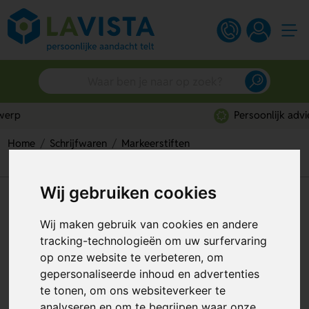
Persoonlijk advies
Home
Schrijfwaren
Markeerstiften
Trico Drie Delige Marker
Wij gebruiken cookies
Trico Drie Delige Marker
Wij maken gebruik van cookies en andere
Artikelnummer:
205162
tracking-technologieën om uw surfervaring
op onze website te verbeteren, om
gepersonaliseerde inhoud en advertenties
te tonen, om ons websiteverkeer te
analyseren en om te begrijpen waar onze