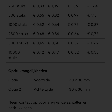
250 stuks
€ 0,83
€ 1,09
€ 1,36
€ 1,64
500 stuks
€ 0,65
€ 0,82
€ 0,99
€ 1,15
1000 stuks
€ 0,52
€ 0,64
€ 0,75
€ 0,87
2500 stuks
€ 0,48
€ 0,56
€ 0,64
€ 0,72
5000 stuks
€ 0,45
€ 0,51
€ 0,57
€ 0,62
10000
€ 0,42
€ 0,47
€ 0,52
€ 0,58
stuks
Opdrukmogelijkheden
Optie 1
Voorzijde
30 x 30 mm
Optie 2
Achterzijde
30 x 30 mm
Neem contact op voor afwijkende aantallen en
bedrukkingen.