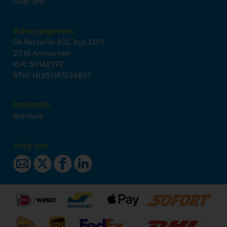
Over ons
Adresgegevens
De Keyserlei 60C bus 1301
2018 Antwerpen
KvK: 54142792
BTW: NL851187638B01
Inspiratie
Brochure
Volg ons