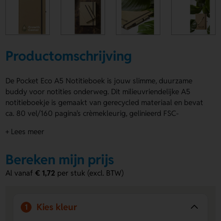
Productomschrijving
De Pocket Eco A5 Notitieboek is jouw slimme, duurzame
buddy voor notities onderweg. Dit milieuvriendelijke A5
notitieboekje is gemaakt van gerecycled materiaal en bevat
ca. 80 vel/160 pagina's crèmekleurig, gelinieerd FSC-
gecertificeerd papier van 70 g/m². Dankzij de handige penlus
+ Lees meer
en elastische sluiting neem je alles makkelijk mee. De Pocket
Eco A5 Notitieboek is verkrijgbaar in Naturel, Wit, Rood,
Bereken mijn prijs
Groen en Blauw. Laat hem bedrukken on the back in the
middle, Voorzijde bovenaan, front centered, on the back, at
Al vanaf
€ 1,72
per stuk (excl. BTW)
the top, Voorzijde onderaan of Voorzijde voor het
aanbrengen van een logo, naam of eigen ontwerp. Bestel of
vraag een prijs op.
Kies kleur
1
Voordelen van de Pocket Eco A5