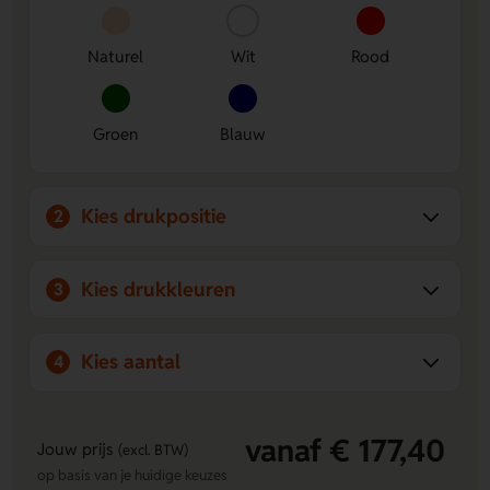
Notitieboek
Naturel
Wit
Rood
Duurzaam en stijlvol.
Gemaakt van gerecycled
materiaal en FSC-gecertificeerd papier.
Veel ruimte voor notities.
Met ca. 80 vel/160 pagina's
heb je lekker veel schrijfruimte.
Groen
Blauw
Persoonlijk te maken.
Laat een logo, naam of eigen
ontwerp plaatsen op de Voorzijde voor het aanbrengen
van een logo, naam of eigen ontwerp.
Kies drukpositie
2
Kies drukkleuren
3
Kies aantal
4
vanaf € 177,40
Jouw prijs
(excl. BTW)
op basis van je huidige keuzes