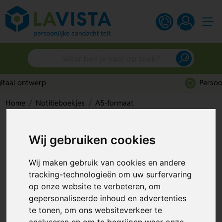
Persoonlijk advies
Home
Notitieboekjes
A5-formaat
Pocket Eco A5 Notitieboek – Compact en duurzaam
schrijven
Wij gebruiken cookies
Pocket Eco A5 Notitieboek –
Wij maken gebruik van cookies en andere
Compact en duurzaam
tracking-technologieën om uw surfervaring
schrijven
op onze website te verbeteren, om
gepersonaliseerde inhoud en advertenties
Artikelnummer:
192702
te tonen, om ons websiteverkeer te