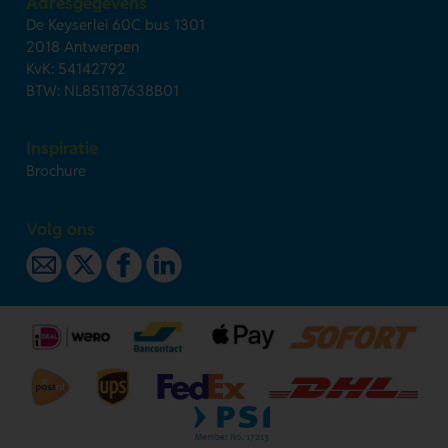
Adresgegevens
De Keyserlei 60C bus 1301
2018 Antwerpen
KvK: 54142792
BTW: NL851187638B01
Inspiratie
Brochure
Volg ons