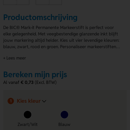
Productomschrijving
De BIC® Mark-it Permanente Markeerstift is perfect voor
elke gelegenheid. Met veegbestendige glanzende inkt blijft
jouw markering altijd helder. Kies uit vier levendige kleuren:
blauw, zwart, rood en groen. Personaliseer markeerstiften
met jouw unieke opdruk op de houder. Maak ze nog
+ Lees meer
specialer door een logo of boodschap toe te voegen. Ideaal
voor promotie of als relatiegeschenk. Maak je keuze en laat
een blijvende indruk achter!
Bereken mijn prijs
Al vanaf
€ 0,73
(Excl. BTW)
Kies kleur
1
Zwart/Wit
Blauw