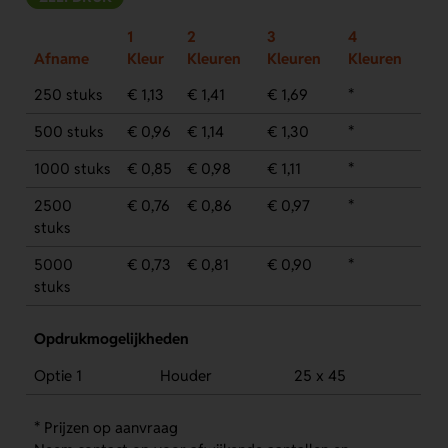
1
2
3
4
Afname
Kleur
Kleuren
Kleuren
Kleuren
250 stuks
€ 1,13
€ 1,41
€ 1,69
*
500 stuks
€ 0,96
€ 1,14
€ 1,30
*
1000 stuks
€ 0,85
€ 0,98
€ 1,11
*
2500
€ 0,76
€ 0,86
€ 0,97
*
stuks
5000
€ 0,73
€ 0,81
€ 0,90
*
stuks
Opdrukmogelijkheden
Optie 1
Houder
25 x 45
* Prijzen op aanvraag