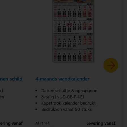
nen schild
4-maands wandkalender
nd
Datum schuifje & ophangoog
en
6-talig (NL-D-GB-F-I-E)
Kopstrook kalender bedrukt
Bedrukken vanaf 50 stuks
ering vanaf
Levering vanaf
Al vanaf