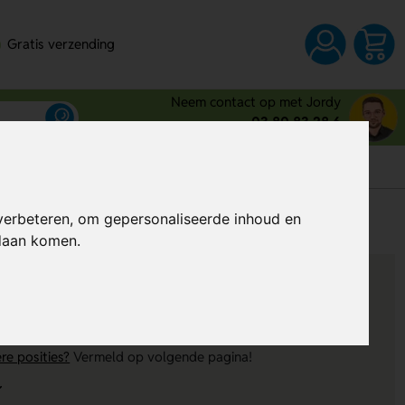
Gratis verzending
Neem contact op met Jordy
03 80 83 28 6
s
verbeteren, om gepersonaliseerde inhoud en
Al vanaf
€ 2,62
(Excl. BTW)
ndaan komen.
re posities?
Vermeld op volgende pagina!