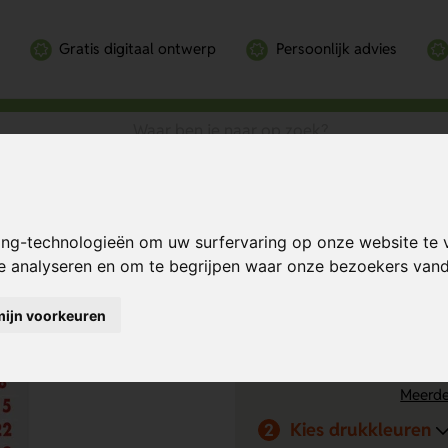
Gratis digitaal ontwerp
Persoonlijk advies
lender
Bereken mijn prij
ing-technologieën om uw surfervaring op onze website te 
te analyseren en om te begrijpen waar onze bezoekers va
mijn voorkeuren
Kies drukpositie
1
Op product
Meerde
Kies drukkleuren
2