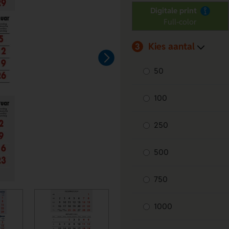
Digitale print
Full-color
Kies aantal
3
50
100
250
500
750
1000