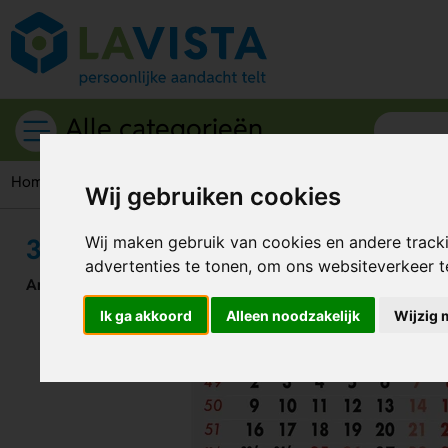
Alle categorieën
Home
Bureau accessoires
Kalenders
3 maands bureauka
Wij gebruiken cookies
3 maands bureaukalender
Wij maken gebruik van cookies en andere track
advertenties te tonen, om ons websiteverkeer 
Artikelnummer:
138256
Ik ga akkoord
Alleen noodzakelijk
Wijzig 