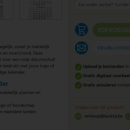
TOEVOEGE
elijk, zodat je makkelijk
VRIJBLIJVEN
w en zwart/rood. Deze
kt over een rode datumschuif.
en bedrukt met jouw logo of
Upload je bestanden
in
dige kalender.
Gratis digitaal voorbee
der
Gratis annuleren
totdat
makkelijk plannen en
logo of boodschap.
Vragen over dit product?
in meerdere landen.
verkoop@lavista.be